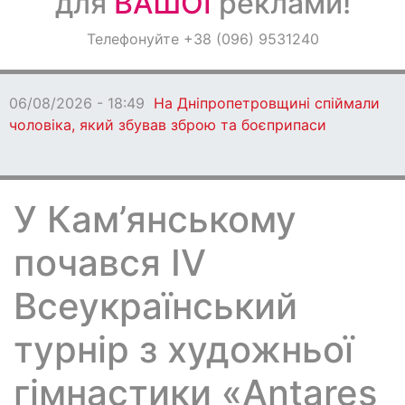
для
ВАШОЇ
реклами!
Оголошення
Телефонуйте +38 (096) 9531240
Світ навкруги
06/08/2026 - 18:49
На Дніпропетровщині спіймали
чоловіка, який збував зброю та боєприпаси
У Кам’янському
почався IV
Всеукраїнський
турнір з художньої
гімнастики «Antares