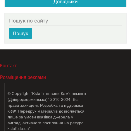
Довідники
Пошук по сайту
Пошук
МЕНЮ В ПОДВАЛЕ
Контакт
Розміщення реклами
© Copyright "Kstati+ новини Кам'янського
(Дніпродзержинська)" 2010-2024. Всі
права захищені. Розробка та підтримка
klew
. Передрук матеріалів дозволяється
лише за умови вказівки джерела у
вигляді активного посилання на ресурс
kstati.dp.ua*.