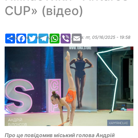
CUP» (відео)
Ресурс
Facebook
Twitter
Telegram
WhatsApp
Viber
Email
Надіслав:
Александр Бугаев
, дата:
пт, 05/16/2025 - 19:58
Про це повідомив міський голова Андрій