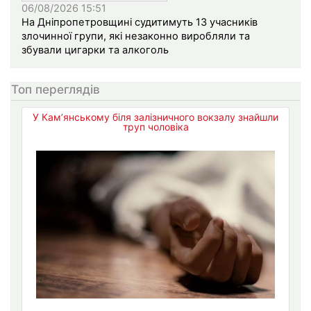
06/08/2026 15:51
На Дніпропетровщині судитимуть 13 учасників
злочинної групи, які незаконно виробляли та
збували цигарки та алкоголь
Топ переглядів
У Кам’янському біля залізничного вокзалу знайшли
труп чоловіка