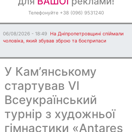
для
ВАШОЇ
реклами!
Оголошення
Телефонуйте +38 (096) 9531240
Світ навкруги
06/08/2026 - 18:49
На Дніпропетровщині спіймали
чоловіка, який збував зброю та боєприпаси
У Кам’янському
стартував VІ
Всеукраїнський
турнір з художньої
гімнастики «Antares