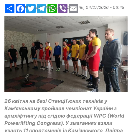
Ресурс
Facebook
Twitter
Telegram
WhatsApp
Viber
Email
Надіслав:
Margarita
, дата:
пн, 04/27/2026 - 06:49
26 квітня на базі Станції юних техніків у
Кам’янському пройшов чемпіонат України з
армліфтингу під егідою федерації WPC (World
Powerlifting Congress). У змаганнях взяли
участь 11 спортсменів із Кам’янського, Дніпра