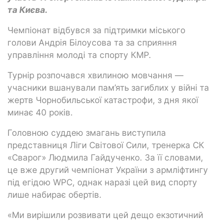
та Києва.
Чемпіонат відбувся за підтримки міського
голови Андрія Білоусова та за сприяння
управління молоді та спорту КМР.
Турнір розпочався хвилиною мовчання —
учасники вшанували пам’ять загиблих у війні та
жертв Чорнобильської катастрофи, з дня якої
минає 40 років.
Головною суддею змагань виступила
представниця Ліги Світової Сили, тренерка СК
«Сварог» Людмила Гайдученко. За її словами,
це вже другий чемпіонат України з армліфтингу
під егідою WPC, однак наразі цей вид спорту
лише набирає обертів.
«Ми вирішили розвивати цей дещо екзотичний