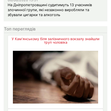
06/08/2026 15:51
На Дніпропетровщині судитимуть 13 учасників
злочинної групи, які незаконно виробляли та
збували цигарки та алкоголь
Топ переглядів
У Кам’янському біля залізничного вокзалу знайшли
труп чоловіка