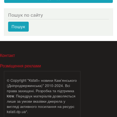
Пошук по сайту
Пошук
МЕНЮ В ПОДВАЛЕ
Контакт
Розміщення реклами
© Copyright "Kstati+ новини Кам'янського
(Дніпродзержинська)" 2010-2024. Всі
права захищені. Розробка та підтримка
klew
. Передрук матеріалів дозволяється
лише за умови вказівки джерела у
вигляді активного посилання на ресурс
kstati.dp.ua*.