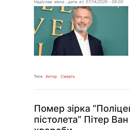
Надіслав:
elena
, дата:
вт, 07/14/2026 - 06:00
Теги
Актор
Смерть
Помер зірка “Поліцей
пістолета” Пітер Ван