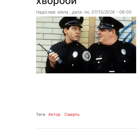
хвороби
Надіслав:
elena
, дата:
пн, 07/13/2026 - 06:00
Теги
Актор
Смерть