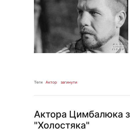
Теги
Актор
загинути
Актора Цимбалюка за
"Холостяка"