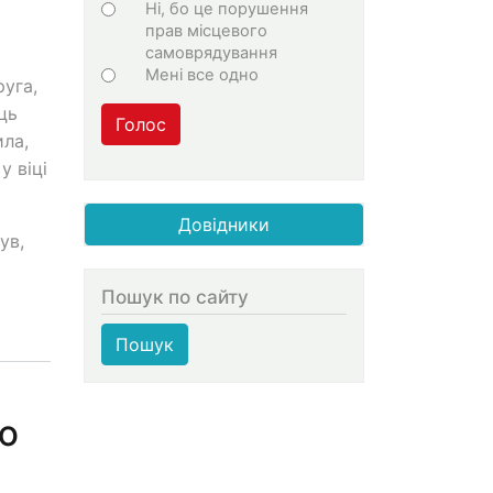
Ні, бо це порушення
прав місцевого
самоврядування
Мені все одно
уга,
ць
Голос
ла,
у віці
Довідники
ув,
Пошук по сайту
Пошук
ою