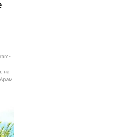
е
gram-
, на
 Арам