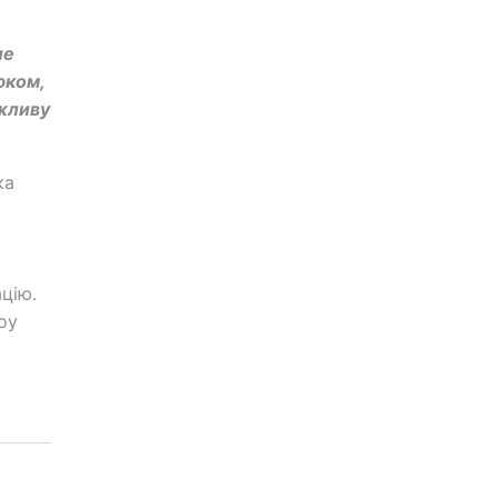
ше
юком,
ожливу
ка
цію.
оу