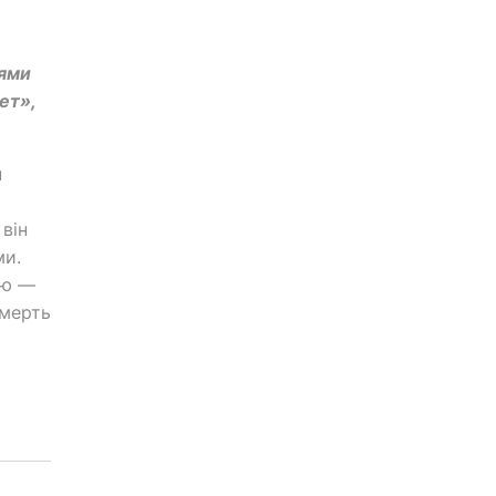
лями
ет»,
н
 він
ми.
ою —
смерть