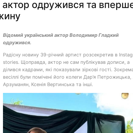
й актор одружився та вперш
жину
Відомий український актор Володимир Гладкий
одружився.
Радісну новину 39-річний артист розсекретив в Insta
stories. Щоправда, актор не сам публікував дописи, а
ділився кадрами, які показували зіркові гості. Зокрема
весіллі були помічені його колеги Дар’я Петрожицька,
Арзуманян, Ксенія Вертинська та інші.