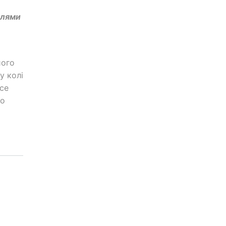
олями
його
у колі
все
ло