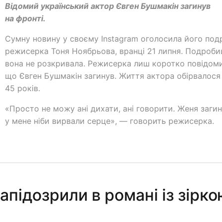
Відомий український актор Євген Бушмакін загинув
на фронті.
Сумну новину у своєму Instagram оголосила його подр
режисерка Тоня Ноябрьова, вранці 21 липня. Подроби
вона не розкривала. Режисерка лиш коротко повідоми
що Євген Бушмакін загинув. Життя актора обірвалося 
45 років.
«Просто не можу ані дихати, ані говорити. Женя загин
у мене ніби вирвали серце», — говорить режисерка.
підозрили в романі із зірк