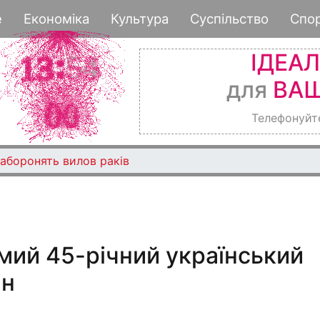
Перейти
е
Економіка
Культура
Суспільство
Спо
до
основного
ІДЕА
вмісту
для
ВАШ
Телефонуйт
аборонять вилов раків
омий 45-річний український
ін