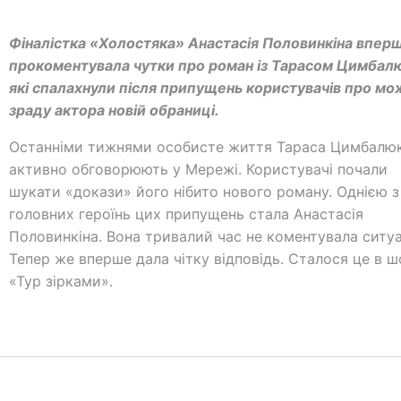
Фіналістка «Холостяка» Анастасія Половинкіна впер
прокоментувала чутки про роман із Тарасом Цимбал
які спалахнули після припущень користувачів про м
зраду актора новій обраниці.
Останніми тижнями особисте життя Тараса Цимбалю
активно обговорюють у Мережі. Користувачі почали
шукати «докази» його нібито нового роману. Однією з
головних героїнь цих припущень стала Анастасія
Половинкіна. Вона тривалий час не коментувала ситуа
Тепер же вперше дала чітку відповідь. Сталося це в ш
«Тур зірками».