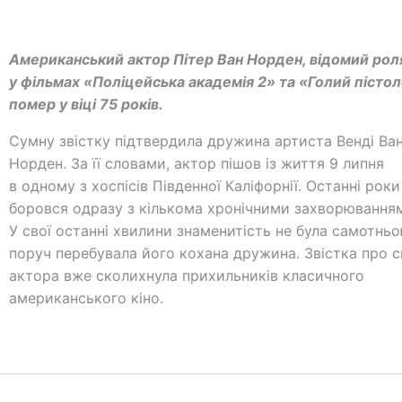
Американський актор Пітер Ван Норден, відомий ро
у фільмах «Поліцейська академія 2» та «Голий пістол
помер у віці 75 років.
Сумну звістку підтвердила дружина артиста Венді Ва
Норден. За її словами, актор пішов із життя 9 липня
в одному з хоспісів Південної Каліфорнії. Останні роки
боровся одразу з кількома хронічними захворювання
У свої останні хвилини знаменитість не була самотнь
поруч перебувала його кохана дружина. Звістка про 
актора вже сколихнула прихильників класичного
американського кіно.