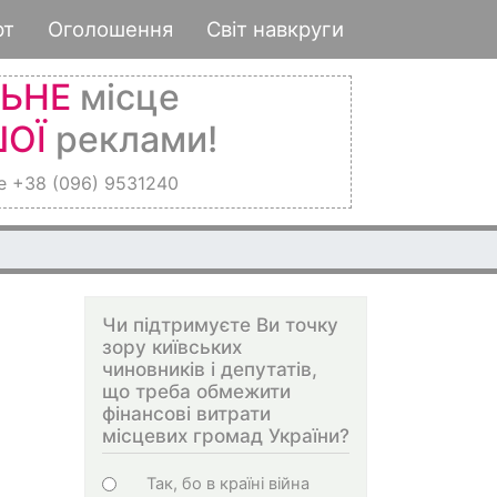
рт
Оголошення
Світ навкруги
ЛЬНЕ
місце
ОЇ
реклами!
е +38 (096) 9531240
Чи підтримуєте Ви точку
зору київських
чиновників і депутатів,
що треба обмежити
фінансові витрати
місцевих громад України?
Варіанти
Так, бо в країні війна