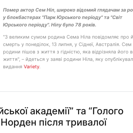
Помер актор Сем Ніл, широко відомий глядачам за р
у блокбастерах "Парк Юрського періоду" та "Світ
Юрського періоду". Нілу було 78 років.
"З великим сумом родина Сема Ніла повідомляє про 
смерть у понеділок, 13 липня, у Сіднеї, Австралія. Сем 
родини пішов з життя з гідністю, яка відрізняла його 
життя", – йдеться у заяві родини Ніла, яку опублікува
видання
Variety
.
ської академії” та “Голого
 Норден після тривалої