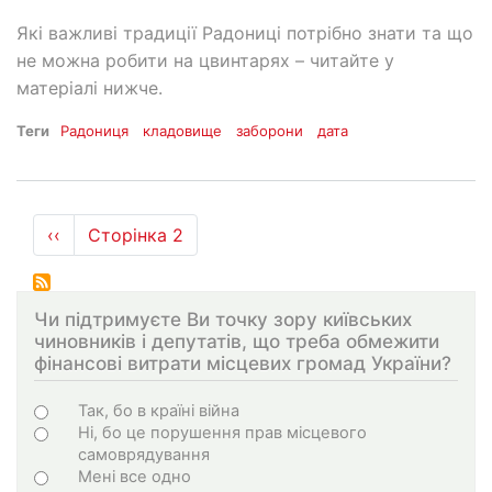
Які важливі традиції Радониці потрібно знати та що
не можна робити на цвинтарях – читайте у
матеріалі нижче.
Теги
Радониця
кладовище
заборони
дата
Розбивка
Попередня
‹‹
Сторінка 2
на
сторінка
сторінки
Чи підтримуєте Ви точку зору київських
чиновників і депутатів, що треба обмежити
фінансові витрати місцевих громад України?
Варіанти
Так, бо в країні війна
Ні, бо це порушення прав місцевого
самоврядування
Мені все одно