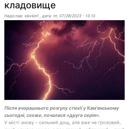
кладовище
Надіслав:
slavkin1
, дата:
пт, 07/28/2023 - 13:13
Після вчорашнього розгулу стихії у Кам’янському
сьогодні, схоже, почалася «друга серія».
У місті знову – сильний дощ, але вже не грозовий,