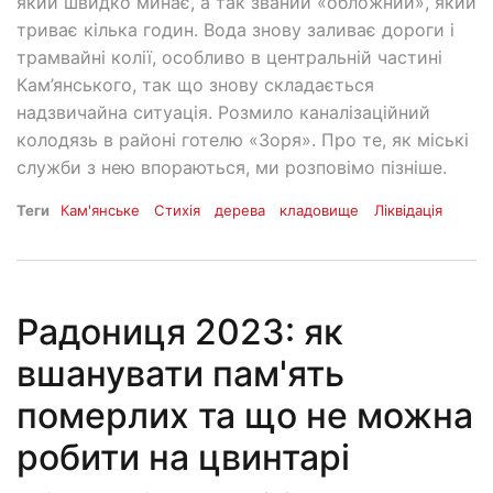
який швидко минає, а так званий «обложний», який
триває кілька годин. Вода знову заливає дороги і
трамвайні колії, особливо в центральній частині
Кам’янського, так що знову складається
надзвичайна ситуація. Розмило каналізаційний
колодязь в районі готелю «Зоря». Про те, як міські
служби з нею впораються, ми розповімо пізніше.
Теги
Кам'янське
Стихія
дерева
кладовище
Ліквідація
Радониця 2023: як
вшанувати пам'ять
померлих та що не можна
робити на цвинтарі