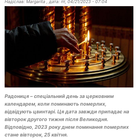
Надіслав:
Margarita
, дата:
пт, 04/21/2023 - 07:04
Радониця – спеціальний день за церковним
календарем, коли поминають померлих,
відвідують цвинтарі. Ця дата завжди припадає на
вівторок другого тижня після Великодня.
Відповідно, 2023 року днем поминання померлих
стане вівторок, 25 квітня.