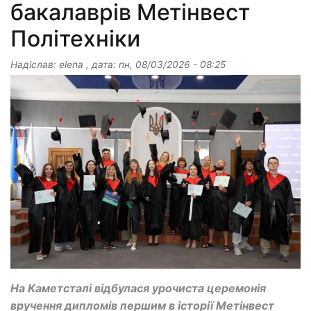
бакалаврів Метінвест
Політехніки
Надіслав:
elena
, дата:
пн, 08/03/2026 - 08:25
На Каметсталі відбулася урочиста церемонія
вручення дипломів першим в історії Метінвест