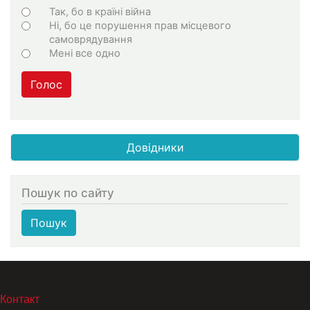
Варіанти
Так, бо в країні війна
Ні, бо це порушення прав місцевого
самоврядування
Мені все одно
Голос
Довідники
Пошук по сайту
Пошук
МЕНЮ В ПОДВАЛЕ
Контакт