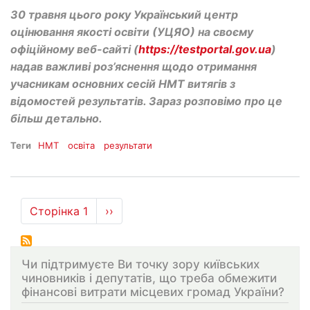
30 травня цього року Український центр
оцінювання якості освіти (УЦЯО) на своєму
офіційному веб-сайті (
https://testportal.gov.ua
)
надав важливі роз’яснення щодо отримання
учасникам основних сесій НМТ витягів з
відомостей результатів. Зараз розповімо про це
більш детально.
Теги
НМТ
освіта
результати
Розбивка
Сторінка 1
Наступна
››
на
сторінка
сторінки
Чи підтримуєте Ви точку зору київських
чиновників і депутатів, що треба обмежити
фінансові витрати місцевих громад України?