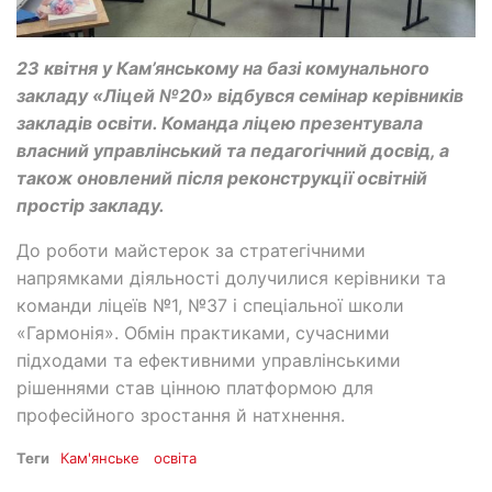
23 квітня у Кам’янському на базі комунального
закладу «Ліцей №20» відбувся семінар керівників
закладів освіти. Команда ліцею презентувала
власний управлінський та педагогічний досвід, а
також оновлений після реконструкції освітній
простір закладу.
До роботи майстерок за стратегічними
напрямками діяльності долучилися керівники та
команди ліцеїв №1, №37 і спеціальної школи
«Гармонія». Обмін практиками, сучасними
підходами та ефективними управлінськими
рішеннями став цінною платформою для
професійного зростання й натхнення.
Теги
Кам'янське
освіта