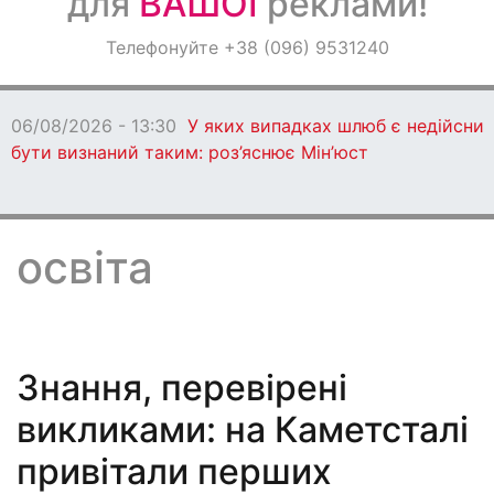
для
ВАШОЇ
реклами!
Оголошення
Телефонуйте +38 (096) 9531240
Світ навкруги
06/08/2026 - 12:31
На Дніпропетровщині дві
жінки за гроші підпалювали автівки
освіта
Знання, перевірені
викликами: на Каметсталі
привітали перших