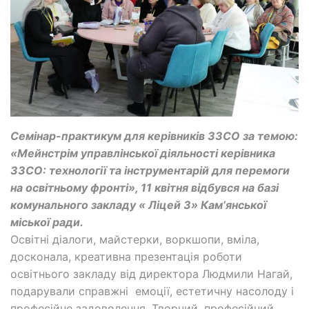
Семінар-практикум для керівників ЗЗСО за темою:
«Мейнстрім управлінської діяльності керівника
ЗЗСО: технології та інструментарій для перемоги
на освітньому фронті», 11 квітня відбувся на базі
комунального закладу « Ліцей 3» Камʼянської
міської ради.
Освітні діалоги, майстерки, воркшопи, вміла,
досконала, креативна презентація роботи
освітнього закладу від директора Людмили Нагай,
подарували справжні емоції, естетичну насолоду і
професійне задоволення. Творчий, професійний