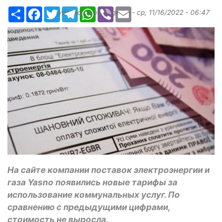
Ресурс
Facebook
Twitter
Telegram
WhatsApp
Viber
Email
Опубликовано
Margarita
-
ср, 11/16/2022 - 06:47
На сайте компании поставок электроэнергии и
газа Yasno появились новые тарифы за
использование коммунальных услуг. По
сравнению с предыдущими цифрами,
стоимость не выросла.