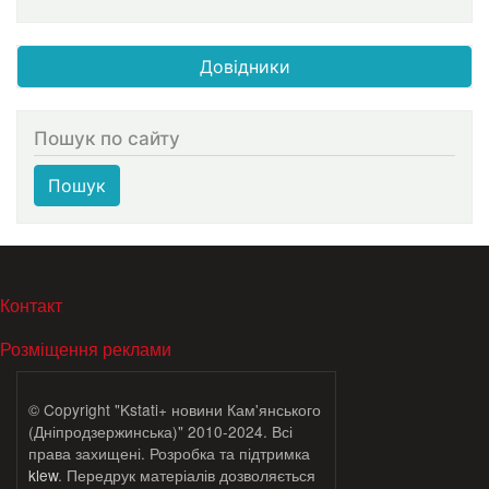
Довідники
Пошук по сайту
Пошук
МЕНЮ В ПОДВАЛЕ
Контакт
Розміщення реклами
© Copyright "Kstati+ новини Кам'янського
(Дніпродзержинська)" 2010-2024. Всі
права захищені. Розробка та підтримка
klew
. Передрук матеріалів дозволяється