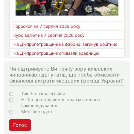
Гороскоп на 7 серпня 2026 року
Курс валют на 7 серпня 2026 року
На Дніпропетровщині на фабриці загинув робітник
На Дніпропетровщині спіймали зрадницю
Чи підтримуєте Ви точку зору київських
чиновників і депутатів, що треба обмежити
фінансові витрати місцевих громад України?
Choices
Так, бо в країні війна
Ні, бо це порушення прав місцевого
самоврядування
Мені все одно
Голос