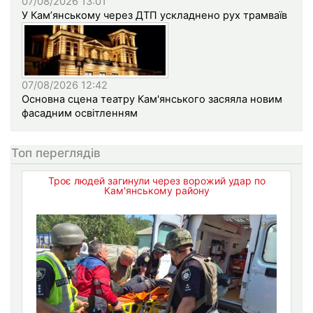
07/08/2026 13:01
У Кам’янському через ДТП ускладнено рух трамваїв
07/08/2026 12:42
Основна сцена театру Кам'янського засяяла новим
фасадним освітленням
Топ переглядів
Троє людей загинули через ворожий удар по
Кам'янському району