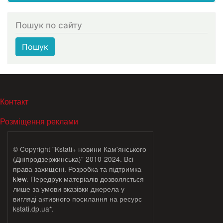
Пошук по сайту
Пошук
МЕНЮ В ПОДВАЛЕ
Контакт
Розміщення реклами
© Copyright "Kstati+ новини Кам'янського
(Дніпродзержинська)" 2010-2024. Всі
права захищені. Розробка та підтримка
klew
. Передрук матеріалів дозволяється
лише за умови вказівки джерела у
вигляді активного посилання на ресурс
kstati.dp.ua*.