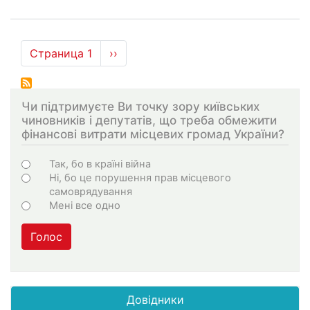
Нумерация
Страница 1
Следующая
››
страниц
страница
Чи підтримуєте Ви точку зору київських
чиновників і депутатів, що треба обмежити
фінансові витрати місцевих громад України?
Choices
Так, бо в країні війна
Ні, бо це порушення прав місцевого
самоврядування
Мені все одно
Голос
Довідники