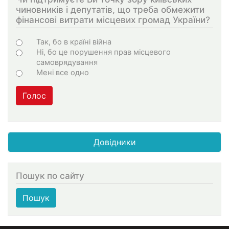
чиновників і депутатів, що треба обмежити
фінансові витрати місцевих громад України?
Choices
Так, бо в країні війна
Ні, бо це порушення прав місцевого
самоврядування
Мені все одно
Голос
Довідники
Пошук по сайту
Пошук