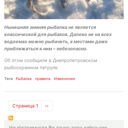
Нынешняя зимняя рыбалка не является
классической для рыбаков. Далеко не на всех
водоемах можно рыбачить, а местами даже
приближаться к ним – небезопасно.
Об этом сообщили в Днепропетровском
рыбоохранном патруле.
Теги
Рыбалка
правила
Изменения
Нумерация
Страница 1
Следующая
››
страниц
страница
Чи підтримуєте Ви точку зору київських