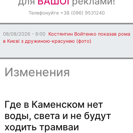
для
ВАШОЇ
реклами!
Оголошення
Телефонуйте +38 (096) 9531240
Світ навкруги
:00
Костянтин Войтенко показав романтику
иною-красунею (фото)
Изменения
Где в Каменском нет
воды, света и не будут
ходить трамваи