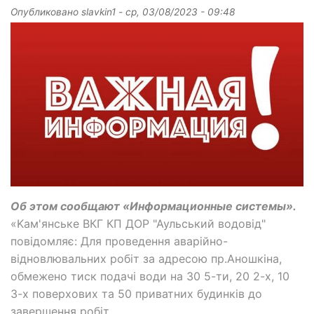
Опубликовано
slavkin1
-
ср, 03/08/2023 - 09:48
Об этом сообщают «Информационные системы».
«Kам'янське ВКГ КП ДОР "Аульський водовід"
повідомляє: Для проведення аварійно-
відновлювальних робіт за адресою пр.Аношкіна,
обмежено тиск подачі води на 30 5-ти, 20 2-х, 10
3-х поверхових та 50 приватних будинків до
завершення робіт.