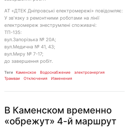
АТ «ДТЕК Дніпровські електромережі» повідомляє:
У зв'язку з ремонтними роботами на лінії
електромереж знеструмлені споживачі:
ТП-135:
вул.Запорізька № 20А;
вул.Медична № 41, 43;
вул.Миру № 7-17;
до завершення робіт.
Теги
Каменское
Водоснабжение
электроэнергия
Трамваи
Отключения
Изменения
В Каменском временно
«обрежут» 4-й маршрут