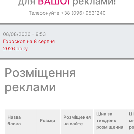
для
ВАШОЇ
реклами!
Оголошення
Телефонуйте +38 (096) 9531240
Світ навкруги
08/08/2026 - 9:53
Гороскоп на 8 серпня
2026 року
Розміщення
реклами
Ціна за
Ці
Назва
Розміщення
Розмір
тиждень
мі
блока
на сайте
розміщення
р