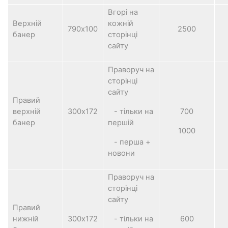
Вгорі на
Верхній
кожній
790х100
2500
банер
сторінці
сайту
Праворуч на
сторінці
сайту
Правий
верхній
300х172
- тільки на
700
банер
першій
1000
- перша +
новони
Праворуч на
сторінці
сайту
Правий
нижній
300х172
- тільки на
600