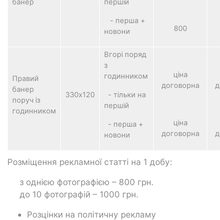
банер
першій
- перша +
800
новони
Вгорі поряд
з
ціна
годинником
Правий
договорна
д
банер
330х120
- тільки на
поруч із
першій
годинником
ціна
- перша +
договорна
д
новони
Розміщення рекламної статті на 1 добу:
з однією фотографією – 800 грн.
до 10 фотографій – 1000 грн.
Розцінки на політичну рекламу