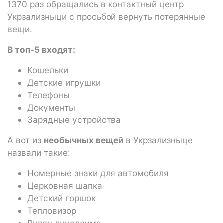
1370 раз обращались в контактный центр
Укрзализныци с просьбой вернуть потерянные
вещи.
В топ-5 входят:
Кошельки
Детские игрушки
Телефоны
Документы
Зарядные устройства
А вот из
необычных вещей
в Укрзализныце
назвали такие:
Номерные знаки для автомобиля
Церковная шапка
Детский горшок
Тепловизор
Рулон линолеума