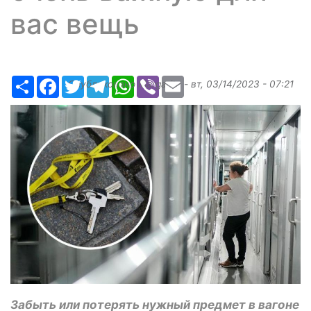
вас вещь
Ресурс
Facebook
Twitter
Telegram
WhatsApp
Viber
Email
Опубликовано
Margarita
-
вт, 03/14/2023 - 07:21
Забыть или потерять нужный предмет в вагоне