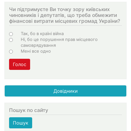
Чи підтримуєте Ви точку зору київських
чиновників і депутатів, що треба обмежити
фінансові витрати місцевих громад України?
Choices
Так, бо в країні війна
Ні, бо це порушення прав місцевого
самоврядування
Мені все одно
Голос
Довідники
Пошук по сайту
Пошук