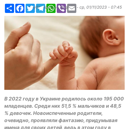
Ресурс
Facebook
Twitter
Telegram
WhatsApp
Viber
Email
Опубликовано
Margarita
-
ср, 01/11/2023 - 07:45
В 2022 году в Украине родилось около 195 000
младенцев. Среди них 51,5 % мальчиков и 48,5
% девочек. Новоиспеченные родители,
очевидно, проявляли фантазию, придумывая
имена для своих детей, ведь в этом году в