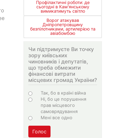
Профілактичні роботи: де
сьогодні в Кам'янському
го
вимикатимуть світло
ее
Ворог атакував
Дніпропетровщину
безпілотниками, артилерією та
авіабомбою
Чи підтримуєте Ви точку
зору київських
чиновників і депутатів,
що треба обмежити
фінансові витрати
місцевих громад України?
Choices
Так, бо в країні війна
Ні, бо це порушення
прав місцевого
самоврядування
Мені все одно
Голос