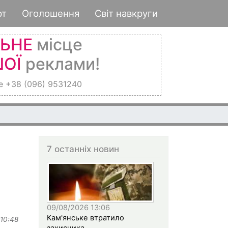
рт
Оголошення
Світ навкруги
ЛЬНЕ
місце
ОЇ
реклами!
е +38 (096) 9531240
7 останніх новин
09/08/2026 13:06
Кам'янське втратило
 10:48
захисника