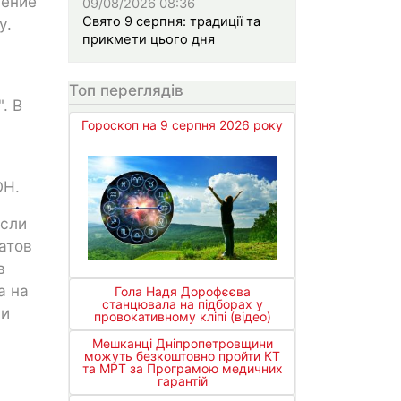
ление
09/08/2026 08:36
Свято 9 серпня: традиції та
у.
прикмети цього дня
Топ переглядів
. В
Гороскоп на 9 серпня 2026 року
ОН.
если
атов
в
а на
Гола Надя Дорофєєва
станцювала на підборах у
ии
провокативному кліпі (відео)
Мешканці Дніпропетровщини
можуть безкоштовно пройти КТ
та МРТ за Програмою медичних
гарантій