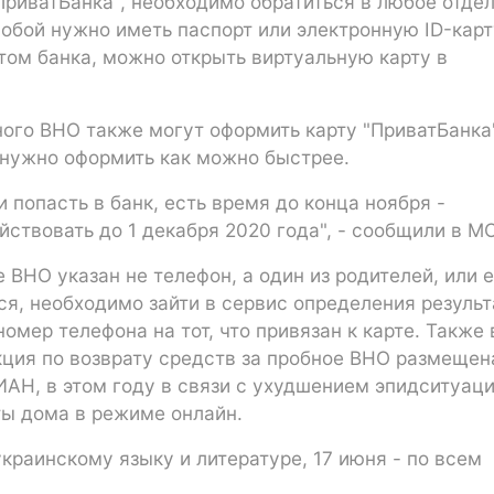
"ПриватБанка", необходимо обратиться в любое отде
собой нужно иметь паспорт или электронную ID-карт
том банка, можно открыть виртуальную карту в
ого ВНО также могут оформить карту "ПриватБанка"
 нужно оформить как можно быстрее.
попасть в банк, есть время до конца ноября -
йствовать до 1 декабря 2020 года", - сообщили в М
 ВНО указан не телефон, а один из родителей, или 
ся, необходимо зайти в сервис определения результ
омер телефона на тот, что привязан к карте. Также 
ция по возврату средств за пробное ВНО размещен
ИАН, в этом году в связи с ухудшением эпидситуац
ты дома в режиме онлайн.
краинскому языку и литературе, 17 июня - по всем