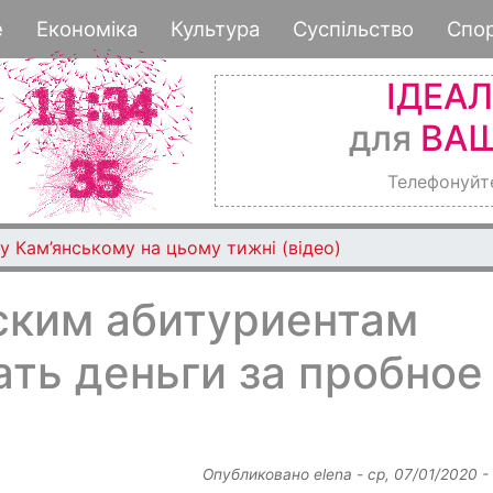
Перейти
е
Економіка
Культура
Суспільство
Спо
к
основному
ІДЕА
содержанию
для
ВАШ
Телефонуйт
у Кам’янському на цьому тижні (відео)
ским абитуриентам
ть деньги за пробное
Опубликовано
elena
-
ср, 07/01/2020 -