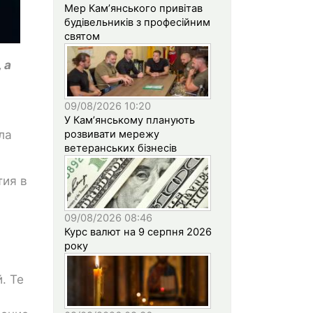
Мер Кам’янського привітав
будівельників з професійним
святом
 а
09/08/2026 10:20
У Кам’янському планують
ла
розвивати мережу
ветеранських бізнесів
тия в
09/08/2026 08:46
Курс валют на 9 серпня 2026
року
. Те