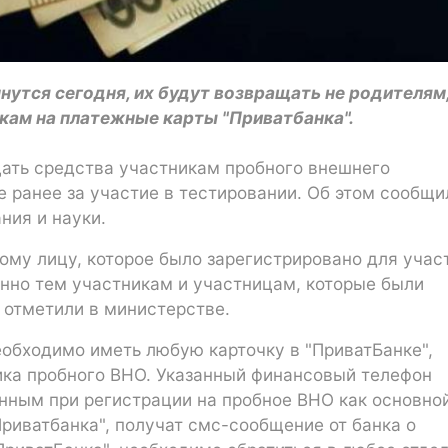
нутся сегодня, их будут возвращать не родителям,
кам на платежные карты "Приватбанка".
щать средства участникам пробного внешнего
 ранее за участие в тестировании. Об этом сообщи
ния и науки.
ому лицу, которое было зарегистрировано для учас
енно тем участникам и участницам, которые были
- отметили в министерстве.
необходимо иметь любую карточку в "ПриватБанке",
ика пробного ВНО. Указанный финансовый телефон
нным при регистрации на пробное ВНО как основной
Приватбанка", получат смс-сообщение от банка о