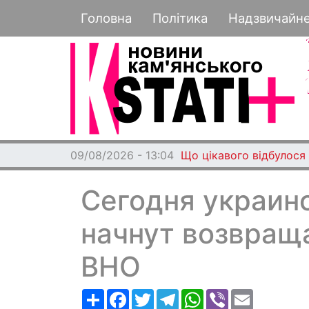
Основная навигация
Головна
Політика
Надзвичайн
09/08/2026 - 13:04
Що цікавого відбулося 
Сегодня украин
начнут возвраща
ВНО
Ресурс
Facebook
Twitter
Telegram
WhatsApp
Viber
Email