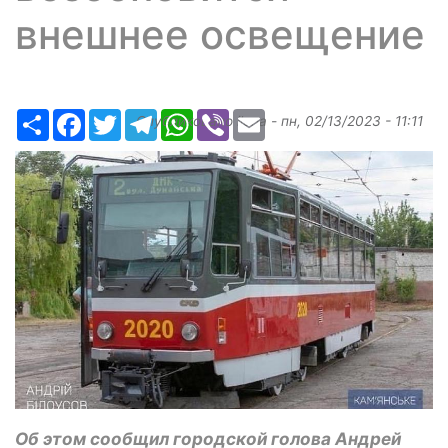
внешнее освещение
Ресурс
Facebook
Twitter
Telegram
WhatsApp
Viber
Email
Опубликовано
ilona
-
пн, 02/13/2023 - 11:11
Об этом сообщил городской голова Андрей