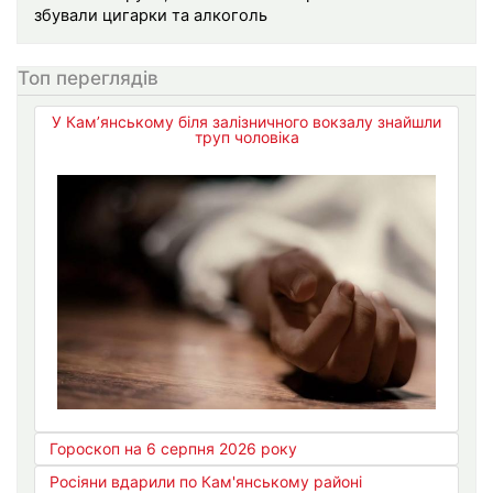
збували цигарки та алкоголь
Топ переглядів
У Кам’янському біля залізничного вокзалу знайшли
труп чоловіка
Гороскоп на 6 серпня 2026 року
Росіяни вдарили по Кам'янському районі