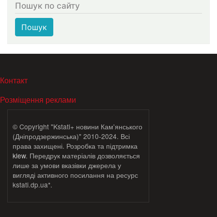
Пошук по сайту
Пошук
МЕНЮ В ПОДВАЛЕ
Контакт
Розміщення реклами
© Copyright "Kstati+ новини Кам'янського
(Дніпродзержинська)" 2010-2024. Всі
права захищені. Розробка та підтримка
klew
. Передрук матеріалів дозволяється
лише за умови вказівки джерела у
вигляді активного посилання на ресурс
kstati.dp.ua*.