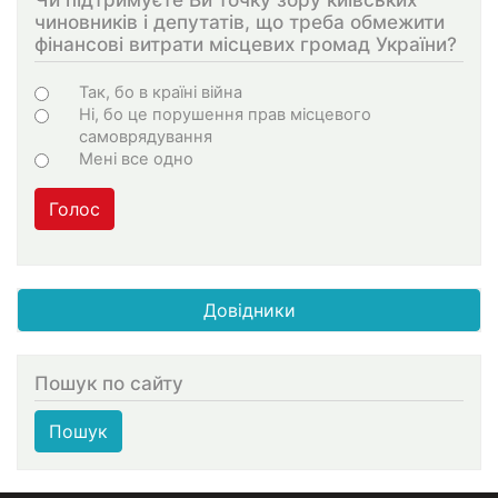
чиновників і депутатів, що треба обмежити
фінансові витрати місцевих громад України?
Choices
Так, бо в країні війна
Ні, бо це порушення прав місцевого
самоврядування
Мені все одно
Голос
Довідники
Пошук по сайту
Пошук