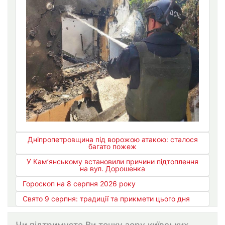
Дніпропетровщина під ворожою атакою: сталося
багато пожеж
У Кам’янському встановили причини підтоплення
на вул. Дорошенка
Гороскоп на 8 серпня 2026 року
Свято 9 серпня: традиції та прикмети цього дня
Чи підтримуєте Ви точку зору київських