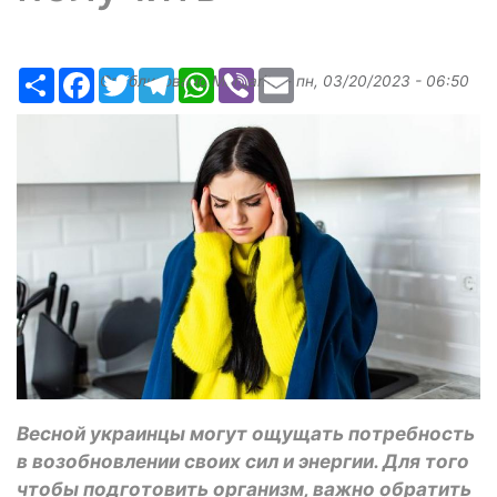
Ресурс
Facebook
Twitter
Telegram
WhatsApp
Viber
Email
Опубликовано
Margarita
-
пн, 03/20/2023 - 06:50
Весной украинцы могут ощущать потребность
в возобновлении своих сил и энергии. Для того
чтобы подготовить организм, важно обратить