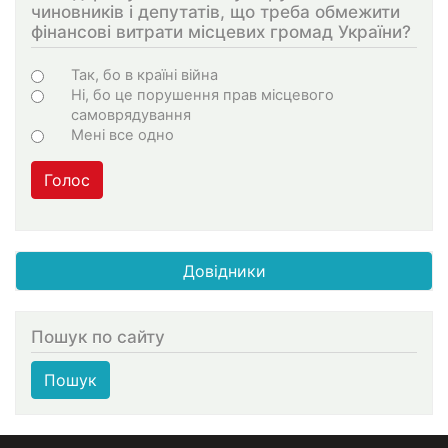
чиновників і депутатів, що треба обмежити
фінансові витрати місцевих громад України?
Choices
Так, бо в країні війна
Ні, бо це порушення прав місцевого
самоврядування
Мені все одно
Голос
Довідники
Пошук по сайту
Пошук