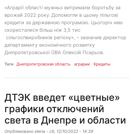
«Аграрії області мужньо витримали боротьбу за
врожай 2022 року. Допомогли в цьому пільгові
кредити за державною програмою. Цьогоріч нею
скористалися більш ніж 3,5 тис
сільгоспвиробників регіону», – зазначив директор
департаменту економічного розвитку
Дніпропетровської ОВА Олексій Псарьов.
Теги
Днепропетровская область
аграрии
Кредиты
ДТЭК введет «цветные»
графики отключений
света в Днепре и области
Опубликовано
elena
-
сб, 12/10/2022 - 14:39