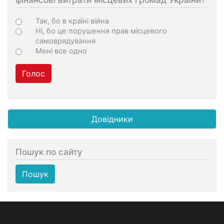
Choices
Так, бо в країні війна
Ні, бо це порушення прав місцевого
самоврядування
Мені все одно
Голос
Довідники
Пошук по сайту
Пошук
МЕНЮ В ПОДВАЛЕ