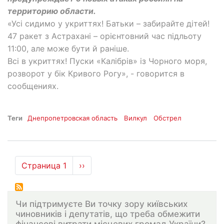
территорию области.
«Усі сидимо у укриттях! Батьки – забирайте дітей!
47 ракет з Астрахані – орієнтовний час підльоту
11:00, але може бути й раніше.
Всі в укриттях! Пуски «Калібрів» із Чорного моря,
розворот у бік Кривого Рогу», - говорится в
сообщениях.
Теги
Днепропетровская область
Вилкул
Обстрел
Нумерация
Страница 1
Следующая
››
страниц
страница
Чи підтримуєте Ви точку зору київських
чиновників і депутатів, що треба обмежити
фінансові витрати місцевих громад України?