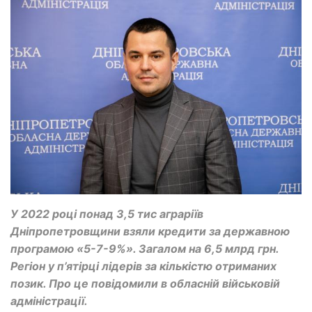
У 2022 році понад 3,5 тис аграріїв
Дніпропетровщини взяли кредити за державною
програмою «5-7-9%». Загалом на 6,5 млрд грн.
Регіон у п’ятірці лідерів за кількістю отриманих
позик. Про це повідомили в обласній військовій
адміністрації.