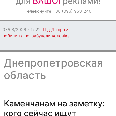
для
ВАШОЇ
реклами!
Оголошення
Телефонуйте +38 (096) 9531240
Світ навкруги
7:22
Під Дніпром
рабували чоловіка
Днепропетровская
область
Каменчанам на заметку:
кого сейчас ищут