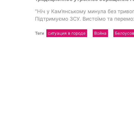
"Ніч у Кам’янському минула без триво
Підтримуємо ЗСУ. Вистоїмо та перемо
Теги
ситуация в городе
Война
Белоусо