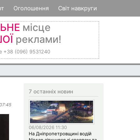
рт
Оголошення
Світ навкруги
ЛЬНЕ
місце
ОЇ
реклами!
е +38 (096) 9531240
7 останніх новин
 07:45
06/08/2026 11:30
На Дніпропетровщині водій
Nissan зіткнувся зі стовпом та