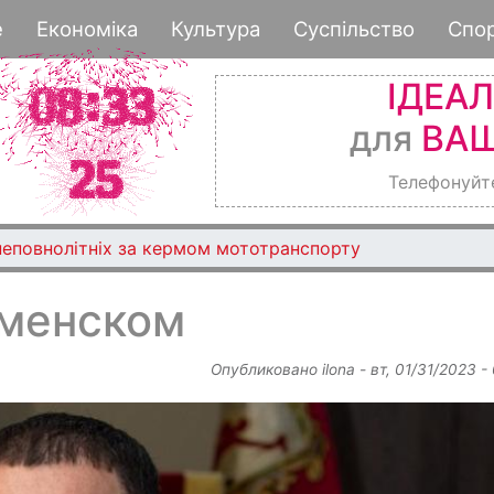
Перейти
е
Економіка
Культура
Суспільство
Спо
к
основному
ІДЕА
содержанию
для
ВАШ
Телефонуйт
алізничного вокзалу знайшли труп чоловіка
аменском
Опубликовано
ilona
-
вт, 01/31/2023 -