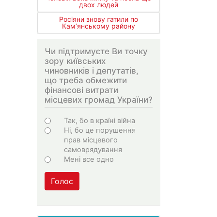
двох людей
Росіяни знову гатили по
Кам’янському району
Чи підтримуєте Ви точку
зору київських
чиновників і депутатів,
що треба обмежити
фінансові витрати
місцевих громад України?
Choices
Так, бо в країні війна
Ні, бо це порушення
прав місцевого
самоврядування
Мені все одно
Голос