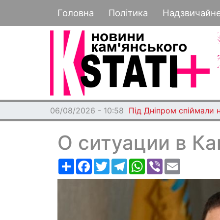
Основная навигация
Головна
Політика
Надзвичайн
06/08/2026 - 10:26
У Кам’янському біля з
О ситуации в К
Ресурс
Facebook
Twitter
Telegram
WhatsApp
Viber
Email