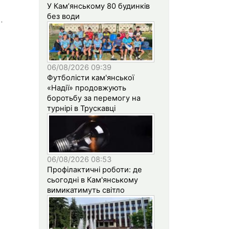
У Кам’янському 80 будинків
без води
.
06/08/2026 09:39
Футболісти кам'янської
«Надії» продовжують
боротьбу за перемогу на
турнірі в Трускавці
06/08/2026 08:53
Профілактичні роботи: де
сьогодні в Кам'янському
вимикатимуть світло