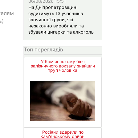
06/08/2026 15:51
На Дніпропетровщині
телям
судитимуть 13 учасників
злочинної групи, які
а)
незаконно виробляли та
збували цигарки та алкоголь
Топ переглядів
У Кам’янському біля
залізничного вокзалу знайшли
труп чоловіка
Росіяни вдарили по
Кам'янському районі