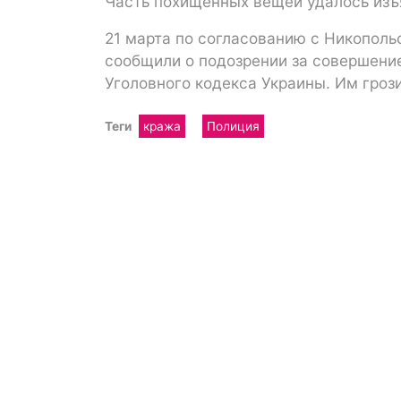
Часть похищенных вещей удалось изъ
21 марта по согласованию с Никопол
сообщили о подозрении за совершение
Уголовного кодекса Украины. Им грози
Теги
кража
Полиция