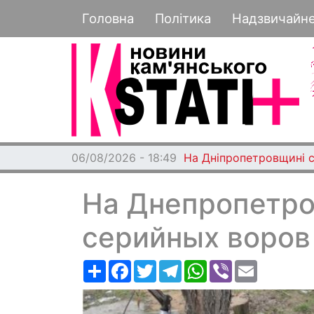
Основная навигация
Головна
Політика
Надзвичайн
06/08/2026 - 18:49
На Дніпропетровщині с
На Днепропетр
серийных воров
Ресурс
Facebook
Twitter
Telegram
WhatsApp
Viber
Email