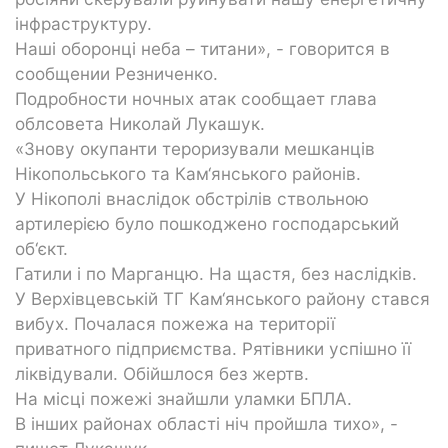
інфраструктуру.
Наші оборонці неба – титани», - говорится в
сообщении Резниченко.
Подробности ночных атак сообщает глава
облсовета Николай Лукашук.
«Знову окупанти тероризували мешканців
Нікопольського та Кам‘янського районів.
У Нікополі внаслідок обстрілів ствольною
артилерією було пошкоджено господарський
об‘єкт.
Гатили і по Марганцю. На щастя, без наслідків.
У Верхівцевській ТГ Кам‘янського району стався
вибух. Почалася пожежа на території
приватного підприємства. Рятівники успішно її
ліквідували. Обійшлося без жертв.
На місці пожежі знайшли уламки БПЛА.
В інших районах області ніч пройшла тихо», -