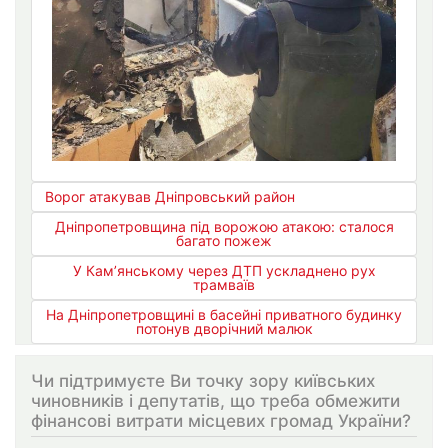
Ворог атакував Дніпровський район
Дніпропетровщина під ворожою атакою: сталося
багато пожеж
У Кам’янському через ДТП ускладнено рух
трамваїв
На Дніпропетровщині в басейні приватного будинку
потонув дворічний малюк
Чи підтримуєте Ви точку зору київських
чиновників і депутатів, що треба обмежити
фінансові витрати місцевих громад України?