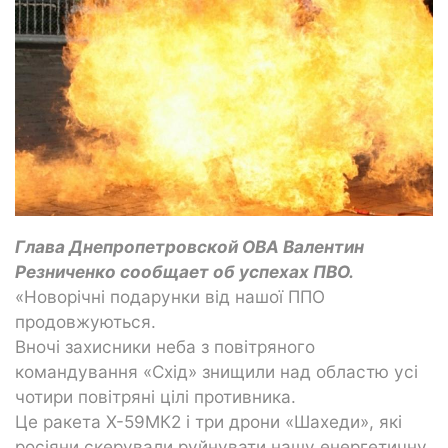
Глава Днепропетровской ОВА Валентин
Резниченко сообщает об успехах ПВО.
«Новорічні подарунки від нашої ППО
продовжуються.
Вночі захисники неба з повітряного
командування «Схід» знищили над областю усі
чотири повітряні цілі противника.
Це ракета Х-59МК2 і три дрони «Шахеди», які
росіяни скерували руйнувати нашу енергетичну