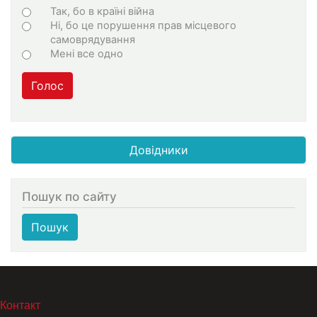
Choices
Так, бо в країні війна
Ні, бо це порушення прав місцевого
самоврядування
Мені все одно
Голос
Довідники
Пошук по сайту
Пошук
МЕНЮ В ПОДВАЛЕ
Контакт