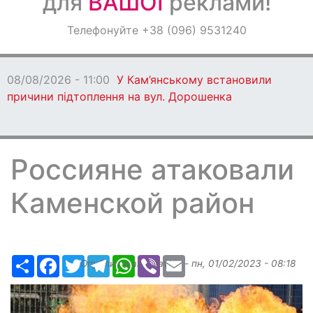
для
ВАШОЇ
реклами!
Оголошення
Телефонуйте +38 (096) 9531240
Світ навкруги
08/08/2026 - 11:00
У Кам’янському встановили
причини підтоплення на вул. Дорошенка
Россияне атаковали
Каменской район
Ресурс
Facebook
Twitter
Telegram
WhatsApp
Viber
Email
Опубликовано
slavkin
-
пн, 01/02/2023 - 08:18