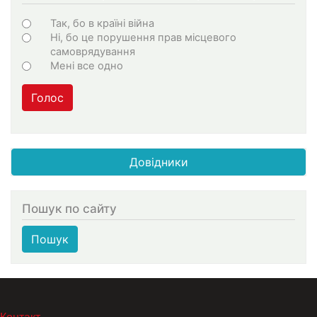
Choices
Так, бо в країні війна
Ні, бо це порушення прав місцевого
самоврядування
Мені все одно
Голос
Довідники
Пошук по сайту
Пошук
МЕНЮ В ПОДВАЛЕ
Контакт