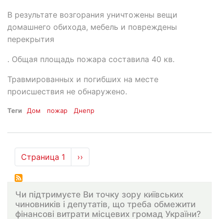
В результате возгорания уничтожены вещи
домашнего обихода, мебель и повреждены
перекрытия
. Общая площадь пожара составила 40 кв.
Травмированных и погибших на месте
происшествия не обнаружено.
Теги
Дом
пожар
Днепр
Нумерация
Страница 1
Следующая
››
страниц
страница
Чи підтримуєте Ви точку зору київських
чиновників і депутатів, що треба обмежити
фінансові витрати місцевих громад України?