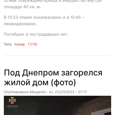
Огнем повреждена крыша и имущество внутри
площади 40 кв. м.
В 10:23 пламя локализовано и в 10:45 –
ликвидировано.
Погибших и пострадавших нет.
Теги
пожар
ГСЧС
Под Днепром загорелся
жилой дом (фото)
Опубликовано
Margarita
-
вт, 03/21/2023 - 07:17