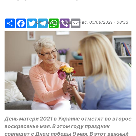
Ресурс
Facebook
Twitter
Telegram
WhatsApp
Viber
Email
Опубликовано
Margarita
-
вс, 05/09/2021 - 08:33
День матери 2021 в Украине отметят во второе
воскресенье мая. В этом году праздник
совпадет с Днем победы 9 мая. В этот важный