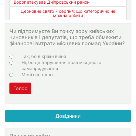
Ворог атакував Дніпровський район
Церковне свято 7 серпня: що категорично не
можна робити
Чи підтримуєте Ви точку зору київських
чиновників і депутатів, що треба обмежити
фінансові витрати місцевих громад України?
Choices
Так, бо в країні війна
Ні, бо це порушення прав місцевого
самоврядування
Мені все одно
Голос
Довідники
Пошук по сайту