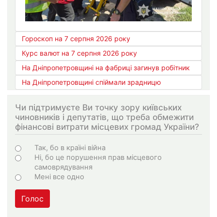
Гороскоп на 7 серпня 2026 року
Курс валют на 7 серпня 2026 року
На Дніпропетровщині на фабриці загинув робітник
На Дніпропетровщині спіймали зрадницю
Чи підтримуєте Ви точку зору київських
чиновників і депутатів, що треба обмежити
фінансові витрати місцевих громад України?
Choices
Так, бо в країні війна
Ні, бо це порушення прав місцевого
самоврядування
Мені все одно
Голос