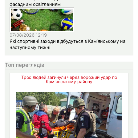
фасадним освітленням
07/08/2026 12:19
Які спортивні заходи відбудуться в Кам’янському на
наступному тижні
Топ переглядів
Троє людей загинули через ворожий удар по
Кам'янському району