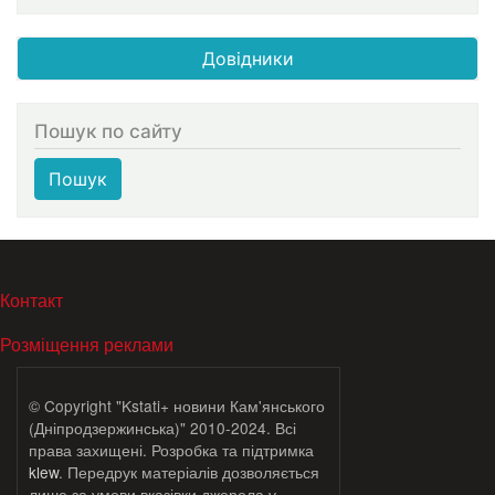
Довідники
Пошук по сайту
Пошук
МЕНЮ В ПОДВАЛЕ
Контакт
Розміщення реклами
© Copyright "Kstati+ новини Кам'янського
(Дніпродзержинська)" 2010-2024. Всі
права захищені. Розробка та підтримка
klew
. Передрук матеріалів дозволяється
лише за умови вказівки джерела у