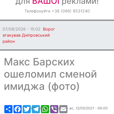
для
ВАШОЇ
реклами!
Оголошення
Телефонуйте +38 (096) 9531240
Світ навкруги
02
Ворог
вський
Макс Барских
ошеломил сменой
имиджа (фото)
Ресурс
Facebook
Twitter
Telegram
WhatsApp
Viber
Email
Опубликовано
Margarita
-
вс, 12/05/2021 - 06:00