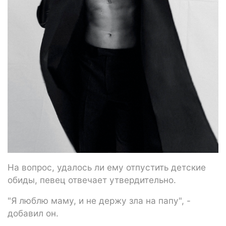
На вопрос, удалось ли ему отпустить детские
обиды, певец отвечает утвердительно.
"Я люблю маму, и не держу зла на папу", -
добавил он.