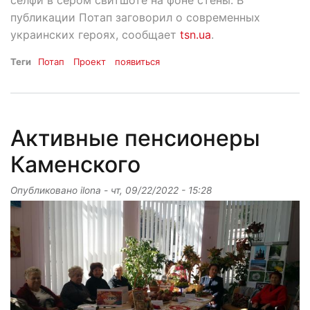
селфи в сером свитшоте на фоне стены. В
публикации Потап заговорил о современных
украинских героях, сообщает
tsn.ua
.
Теги
Потап
Проект
появиться
Активные пенсионеры
Каменского
Опубликовано
ilona
-
чт, 09/22/2022 - 15:28