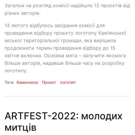
Загалом на розгляд комісії надійшло 12 проєктів від
різних авторів.
14 лютого відбулось засідання комісії для
проведення відбору проєкту логотипу Кам’янської
міської територіальної громади, яка вирішила
продовжити термін проведення відбору до 15
квітня включно. Основна мета – залучити якомога
більше авторів, надавши більше часу на розробку
логотипу.
Теги
Каменское
Проект
логотип
ARTFEST-2022: молодих
митців