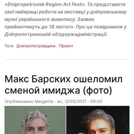
«Dnipropetrovsk Region Art Fest». Та представити
свої найкращі роботи на виставці у дніпровському
музеї українського живопису. Заявки
прийматимуть до 18 лютого. Про це повідомили у
Дніпропетровській облдержадміністрації.
Теги
Днепропетровщина
Проект
Макс Барских ошеломил
сменой имиджа (фото)
Опубликовано
Margarita
-
вс, 12/05/2021 - 06:00