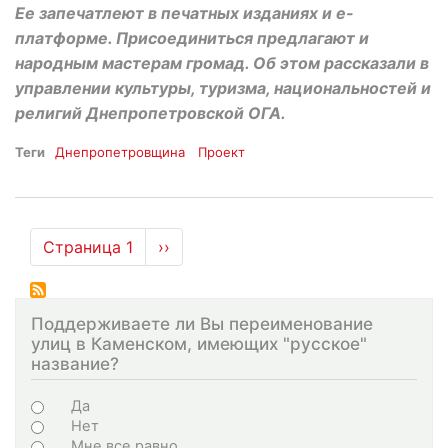
Ее запечатлеют в печатных изданиях и е-
платформе. Присоединиться предлагают и
народным мастерам громад. Об этом рассказали в
управлении культуры, туризма, национальностей и
религий Днепропетровской ОГА.
Теги
Днепропетровщина
Проект
Нумерация
Страница 1
Следующая
››
страниц
страница
Поддерживаете ли Вы переименование
улиц в Каменском, имеющих "русское"
название?
Choices
Да
Нет
Мне все равно