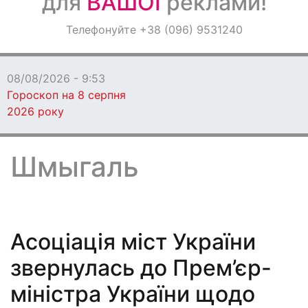
для
ВАШОЇ
реклами!
Оголошення
Телефонуйте +38 (096) 9531240
Світ навкруги
08/08/2026 - 9:49
Свято 9 серпня:
традиції та прикмети цього дня
Шмыгаль
Асоціація міст України
звернулась до Прем’єр-
міністра України щодо