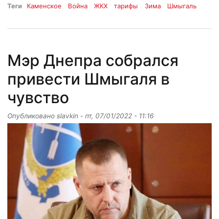
Теги
Каменское
Война
ЖКХ
тарифы
Зима
Шмыгаль
Мэр Днепра собрался
привести Шмыгаля в
чувство
Опубликовано
slavkin
-
пт, 07/01/2022 - 11:16