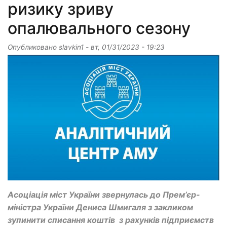
ризику зриву
опалювального сезону
Опубликовано
slavkin1
-
вт, 01/31/2023 - 19:23
Асоціація міст України звернулась до Прем’єр-
міністра України Дениса Шмигаля з закликом
зупинити списання коштів з рахунків підприємств