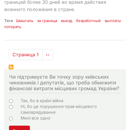
границей более 30 дней во время действия
военного положения в стране.
Теги
Шмыгаль
за граница
выезд
безработный
выплаты
потерять
Нумерация
Страница 1
Следующая
››
страниц
страница
Чи підтримуєте Ви точку зору київських
чиновників і депутатів, що треба обмежити
фінансові витрати місцевих громад України?
Choices
Так, бо в країні війна
Ні, бо це порушення прав місцевого
самоврядування
Мені все одно