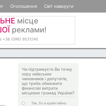
рт
Оголошення
Світ навкруги
ЛЬНЕ
місце
ОЇ
реклами!
е +38 (096) 9531240
Чи підтримуєте Ви точку
зору київських
чиновників і депутатів,
що треба обмежити
фінансові витрати
місцевих громад України?
Choices
Так, бо в країні війна
ляє: