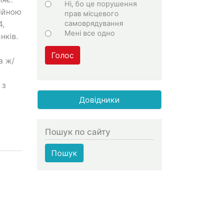
Ні, бо це порушення
рійною
прав місцевого
самоврядування
4,
Мені все одно
нків.
Голос
а ж/
 з
Довідники
Пошук по сайту
Пошук