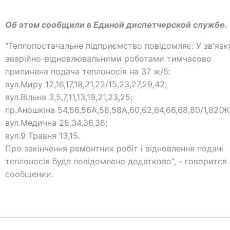
Об этом сообщили в Единой диспетчерской службе.
"Теплопостачальне підприємство повідомляє: У зв'язк
аварійно-відновлювальними роботами тимчасово
припинена подача теплоносія на 37 ж/б:
вул.Миру 12,16,17,18,21,22/15,23,27,29,42;
вул.Вільна 3,5,7,11,13,19,21,23,25;
пр.Аношкіна 54,56,56А,58,58А,60,62,64,66,68,80/1,82(Ж
вул.Медична 28,34,36,38;
вул.9 Травня 13,15.
Про закінчення ремонтних робіт і відновлення подачі
теплоносія буде повідомлено додатково", - говорится 
сообщении.