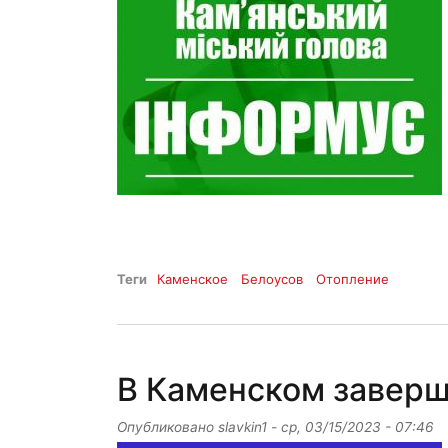
Теги
Каменское
Белоусов
Отопление
В Каменском заверш
Опубликовано
slavkin1
-
ср, 03/15/2023 - 07:46