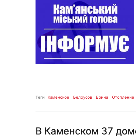
Теги
Каменское
Белоусов
Война
Отопление
В Каменском 37 дом