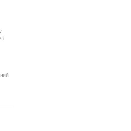
м
у.
чі
ьний