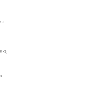
у з
БК);
в