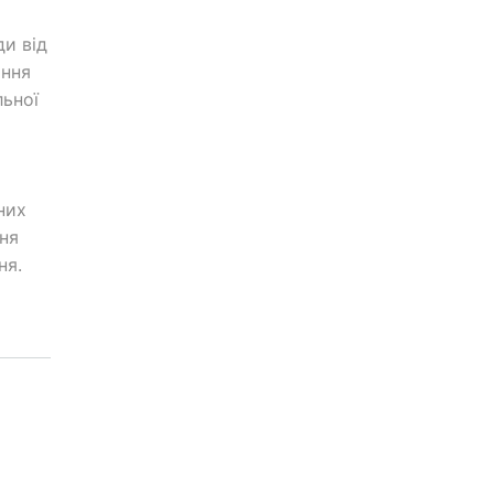
ди від
ання
льної
них
ня
ня.