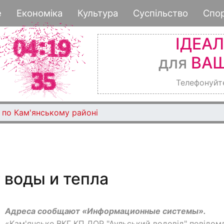
Перейти
е
Економіка
Культура
Суспільство
Спо
к
основному
ІДЕА
содержанию
для
ВАШ
Телефонуйт
 по Кам'янському районі
 воды и тепла
Адреса сообщают «Информационные системы».
«Kам'янське ВКГ КП ДОР "Аульський водовід" повідом