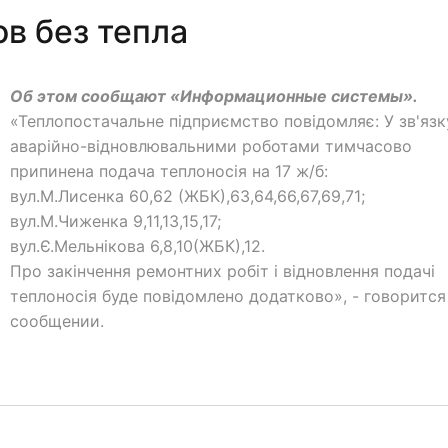
в без тепла
Об этом сообщают «Информационные системы».
«Теплопостачальне підприємство повідомляє: У зв'язк
аварійно-відновлювальними роботами тимчасово
припинена подача теплоносія на 17 ж/б:
вул.М.Лисенка 60,62 (ЖБК),63,64,66,67,69,71;
вул.М.Чиженка 9,11,13,15,17;
вул.Є.Мельнікова 6,8,10(ЖБК),12.
Про закінчення ремонтних робіт і відновлення подачі
теплоносія буде повідомлено додатково», - говорится
сообщении.