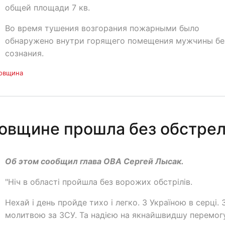
общей площади 7 кв.
Во время тушения возгорания пожарными было
обнаружено внутри горящего помещения мужчины бе
сознания.
овщина
овщине прошла без обстре
Об этом сообщил глава ОВА Сергей Лысак.
"Ніч в області пройшла без ворожих обстрілів.
Нехай і день пройде тихо і легко. З Україною в серці. 
молитвою за ЗСУ. Та надією на якнайшвидшу перемог