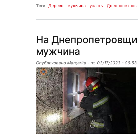
Теги
Дерево
мужчина
упасть
Днепропетров
На Днепропетровщин
мужчина
Опубликовано
Margarita
-
пт, 03/17/2023 - 06:53