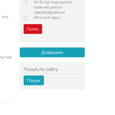
Ні, бо це порушення
прав місцевого
самоврядування
 что
Мені все одно
Голос
Довідники
рытие
Пошук по сайту
Пошук