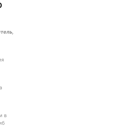
о
тель,
ия
а
и в
иб