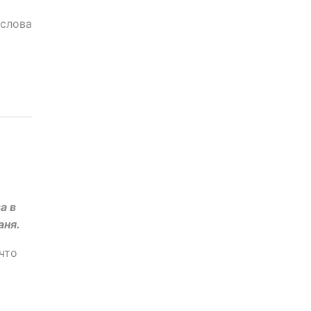
 слова
а в
аня.
что