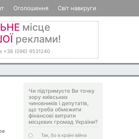
рт
Оголошення
Світ навкруги
ЛЬНЕ
місце
ОЇ
реклами!
е +38 (096) 9531240
Чи підтримуєте Ви точку
зору київських
чиновників і депутатів,
що треба обмежити
фінансові витрати
місцевих громад України?
ое
Choices
Так, бо в країні війна