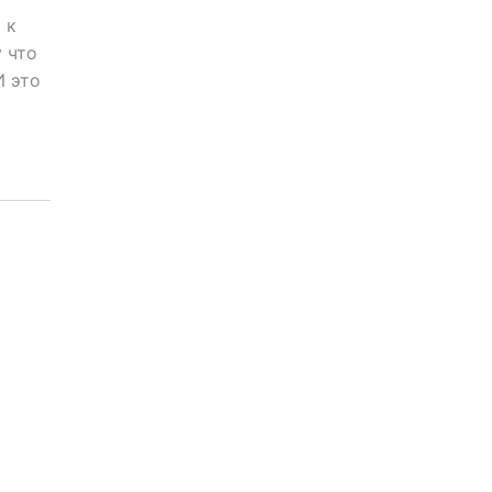
 к
 что
И это