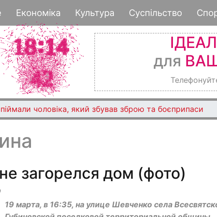
Перейти
е
Економіка
Культура
Суспільство
Спо
к
основному
ІДЕА
содержанию
для
ВАШ
Телефонуйт
піймали чоловіка, який збував зброю та боєприпаси
ина
е загорелся дом (фото)
0
19 марта, в 16:35, на улице Шевченко села Всесвятск
Губиновской поселковой территориальной общины