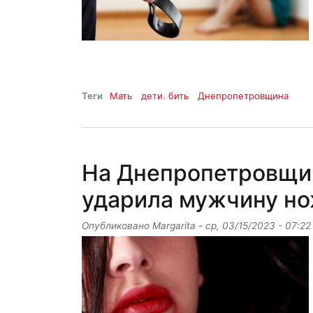
Теги
Мать
дети. бить
Днепропетровщина
На Днепропетровщи
ударила мужчину но
Опубликовано
Margarita
-
ср, 03/15/2023 - 07:22