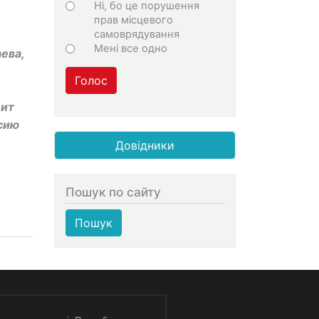
Ні, бо це порушення
прав місцевого
самоврядування
Мені все одно
ева,
Голос
дит
сию
Довідники
Пошук по сайту
Пошук