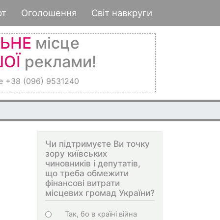
рт
Оголошення
Світ навкруги
ЛЬНЕ
місце
ОЇ
реклами!
е +38 (096) 9531240
Чи підтримуєте Ви точку
зору київських
чиновників і депутатів,
що треба обмежити
фінансові витрати
місцевих громад України?
Choices
Так, бо в країні війна