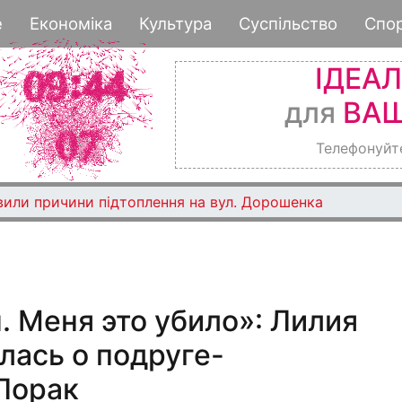
Перейти
е
Економіка
Культура
Суспільство
Спо
к
основному
ІДЕА
содержанию
для
ВАШ
Телефонуйт
вили причини підтоплення на вул. Дорошенка
 Меня это убило»: Лилия
лась о подруге-
Лорак