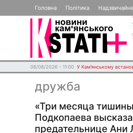
Основная навигация
Головна
Політика
Надзвичайн
08/08/2026 - 11:00
У Кам’янському встано
дружба
«Три месяца тишины.
Подкопаева высказа
предательнице Ани 