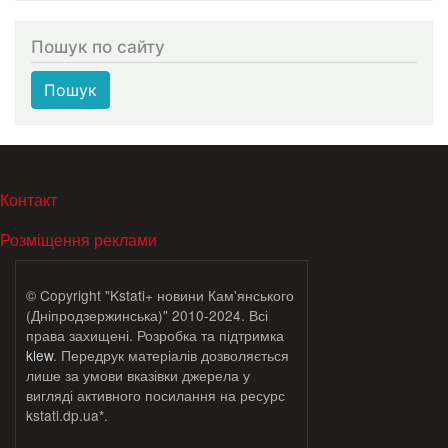
Пошук по сайту
Пошук
МЕНЮ В ПОДВАЛЕ
Контакт
Розміщення реклами
© Copyright "Kstati+ новини Кам'янського
(Дніпродзержинська)" 2010-2024. Всі
права захищені. Розробка та підтримка
klew
. Передрук матеріалів дозволяється
лише за умови вказівки джерела у
вигляді активного посилання на ресурс
kstati.dp.ua*.