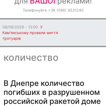
для
ВАШОЇ
реклами!
Оголошення
Телефонуйте +38 (096) 9531240
Світ навкруги
08/08/2026 - 12:00
Ветеранів Кам’янського
запрошують взяти участь у регаті в Дніпрі
количество
В Днепре количество
погибших в разрушенном
российской ракетой доме