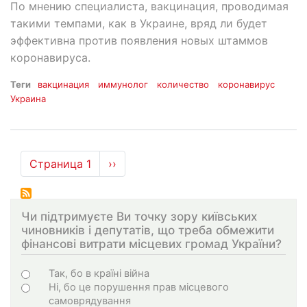
По мнению специалиста, вакцинация, проводимая
такими темпами, как в Украине, вряд ли будет
эффективна против появления новых штаммов
коронавируса.
Теги
вакцинация
иммунолог
количество
коронавирус
Украина
Нумерация
Страница 1
Следующая
››
страниц
страница
Чи підтримуєте Ви точку зору київських
чиновників і депутатів, що треба обмежити
фінансові витрати місцевих громад України?
Choices
Так, бо в країні війна
Ні, бо це порушення прав місцевого
самоврядування