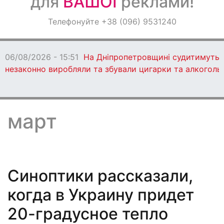
для
ВАШОЇ
реклами!
Оголошення
Телефонуйте +38 (096) 9531240
Світ навкруги
06/08/2026 - 15:47
У Кам’янському пройде
Всеукраїнський тренінг для молоді
март
Синоптики рассказали,
когда в Украину придет
20-градусное тепло