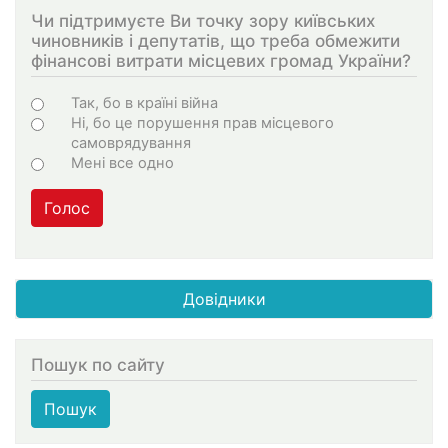
Чи підтримуєте Ви точку зору київських
чиновників і депутатів, що треба обмежити
фінансові витрати місцевих громад України?
Choices
Так, бо в країні війна
Ні, бо це порушення прав місцевого
самоврядування
Мені все одно
Голос
Довідники
Пошук по сайту
Пошук