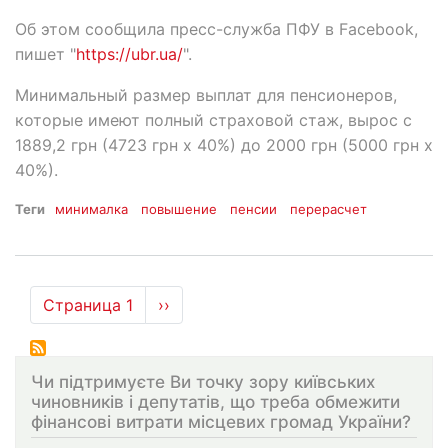
Об этом сообщила пресс-служба ПФУ в Facebook,
пишет "
https://ubr.ua/
".
Минимальный размер выплат для пенсионеров,
которые имеют полный страховой стаж, вырос с
1889,2 грн (4723 грн х 40%) до 2000 грн (5000 грн х
40%).
Теги
минималка
повышение
пенсии
перерасчет
Нумерация
Страница 1
Следующая
››
страниц
страница
Чи підтримуєте Ви точку зору київських
чиновників і депутатів, що треба обмежити
фінансові витрати місцевих громад України?