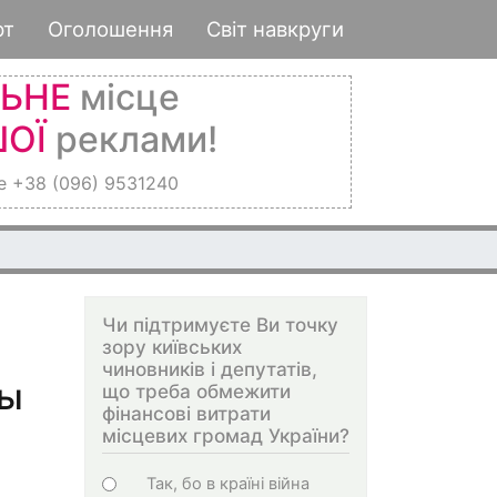
рт
Оголошення
Світ навкруги
ЛЬНЕ
місце
ОЇ
реклами!
е +38 (096) 9531240
Чи підтримуєте Ви точку
зору київських
чиновників і депутатів,
ты
що треба обмежити
фінансові витрати
місцевих громад України?
Choices
Так, бо в країні війна