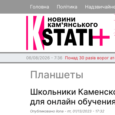
Основная навигация
Головна
Політика
Надзвичайн
06/08/2026 - 7:36
Понад 30 разів ворог а
Планшеты
Школьники Каменско
для онлайн обучени
Опубликовано
ilona
-
пт, 01/13/2023 - 17:32