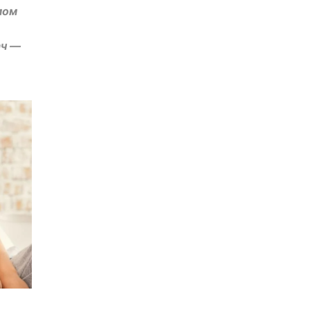
мом
ач —