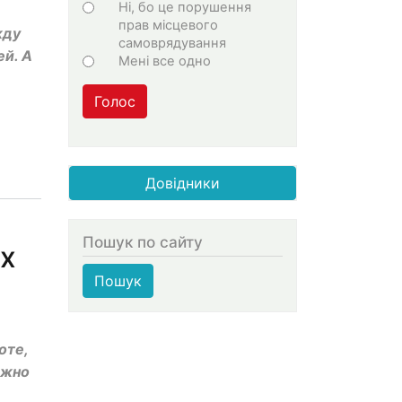
Ні, бо це порушення
прав місцевого
жду
самоврядування
й. А
Мені все одно
Голос
Довідники
Пошук по сайту
х
Пошук
оте,
ожно