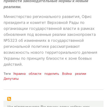
привести законодательные нормы к новым
реалиям.
Министерство регионального развития, Офис
президента и комитет Верховной Рады по
организации государственной власти в рамках
обновления под военные реалии законопроекта
№5323 об изменениях в государственной
региональной политике рассматривают
возможность нового территориального деления
Украины по принципу близости к зоне боевых
действий.
Теги
Украина
области
поделить
Война
реалии
Депутаты
Чи підтримуєте Ви точку зору київських