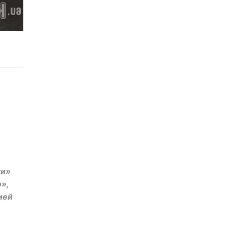
ки»
»,
ией