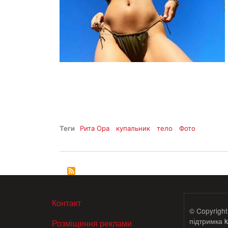
Теги
Рита Ора
купальник
тело
Фото
МЕНЮ В ПОДВАЛЕ
Контакт
© Copyright
підтримка
k
Розміщення реклами