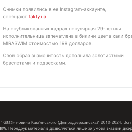
Снимки появились в ее Instagram-аккаунте,
сообщают
fakty.ua
.
На опубликованных кадрах популярная 29-летняя
исполнительница запечатлена в бикини цвета хаки бр
MIRASWIM стоимостью 198 долларов.
Свой образ знаменитость дополнила золотистыми
браслетами и подвесками.
 "Kstati+ новини Кам'янського (Дніпродзержинська)" 2010-2024. Всі 
lew
. Передрук матеріалів дозволяється лише за умови вказівки джер