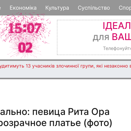
Перейти
е
Економіка
Культура
Суспільство
Спо
к
основному
ІДЕА
содержанию
для
ВАШ
Телефонуйт
дитимуть 13 учасників злочинної групи, які незаконно
ально: певица Рита Ора
розрачное платье (фото)