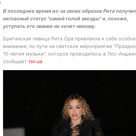
0
В последнее время из-за своих образов Рита получи
негласный статус "самой голой звезды" и, похоже,
уступать это звание не хочет никому.
Британская певица Рита Ора привлекла к себе особое
внимание, по пути на светское мероприятие "Праздн
10-летия музыки", которое проводилось в Лос-Анджел
сообщает
tsn.ua
.