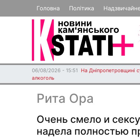
Основная навигация
Головна
Політика
Надзвичайн
06/08/2026 - 15:51
На Дніпропетровщині су
алкоголь
Рита Ора
Очень смело и сексу
надела полностью п