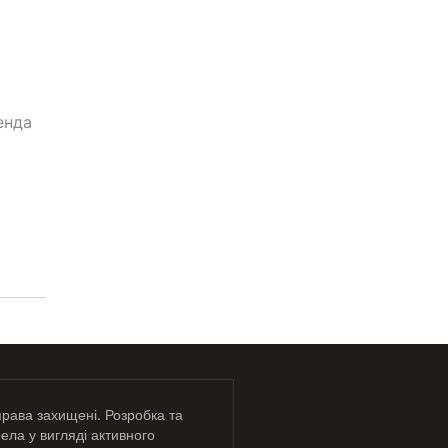
енда
права захищені. Розробка та
ела у вигляді активного