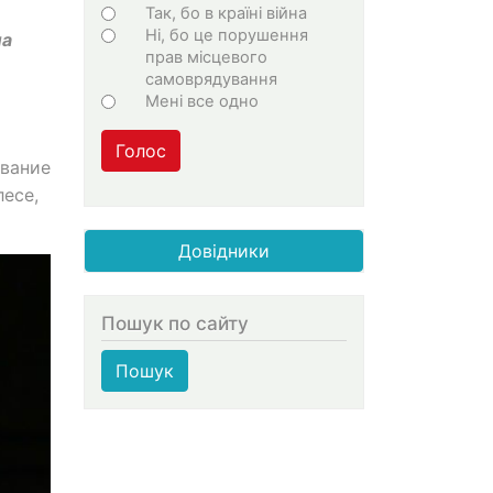
Choices
Так, бо в країні війна
Ні, бо це порушення
ла
прав місцевого
самоврядування
Мені все одно
Голос
ование
есе,
Довідники
Пошук по сайту
Пошук