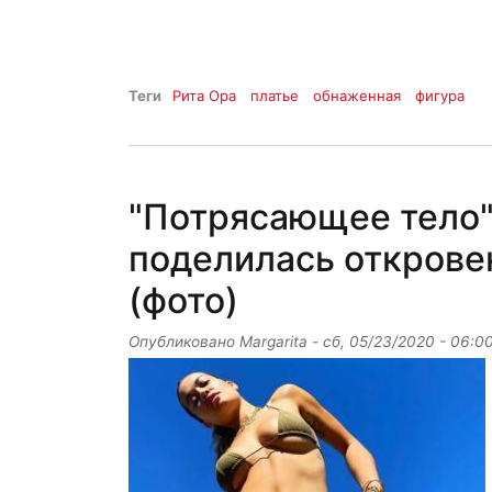
Теги
Рита Ора
платье
обнаженная
фигура
"Потрясающее тело"
поделилась открове
(фото)
Опубликовано
Margarita
-
сб, 05/23/2020 - 06:0