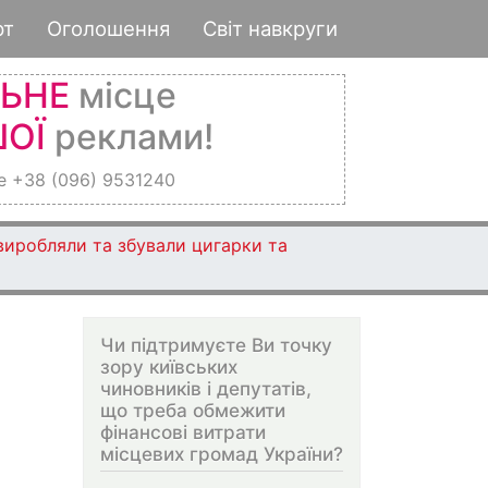
рт
Оголошення
Світ навкруги
ЛЬНЕ
місце
ОЇ
реклами!
е +38 (096) 9531240
 виробляли та збували цигарки та
Чи підтримуєте Ви точку
зору київських
чиновників і депутатів,
що треба обмежити
фінансові витрати
місцевих громад України?