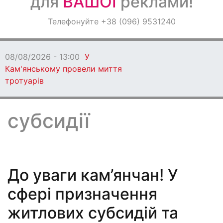
для
ВАШОЇ
реклами!
Оголошення
Телефонуйте +38 (096) 9531240
Світ навкруги
08/08/2026 - 13:00
У
Кам'янському провели миття
тротуарів
субсидії
До уваги кам’янчан! У
сфері призначення
житлових субсидій та