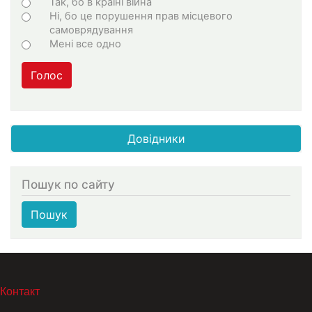
Choices
Так, бо в країні війна
Ні, бо це порушення прав місцевого
самоврядування
Мені все одно
Голос
Довідники
Пошук по сайту
Пошук
МЕНЮ В ПОДВАЛЕ
Контакт