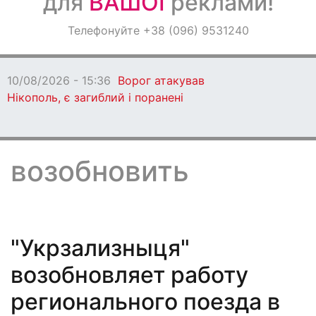
для
ВАШОЇ
реклами!
Оголошення
Телефонуйте +38 (096) 9531240
Світ навкруги
Ворог атакував
ий і поранені
возобновить
"Укрзализныця"
возобновляет работу
регионального поезда в