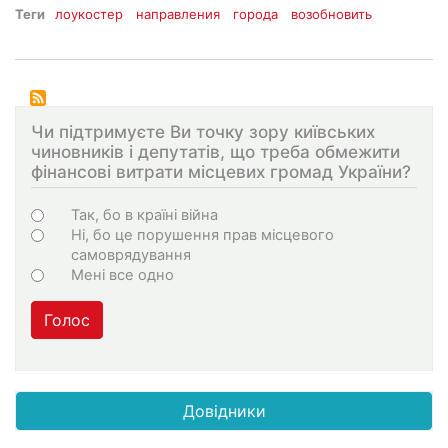
Теги
лоукостер
направления
города
возобновить
Чи підтримуєте Ви точку зору київських
чиновників і депутатів, що треба обмежити
фінансові витрати місцевих громад України?
Choices
Так, бо в країні війна
Ні, бо це порушення прав місцевого
самоврядування
Мені все одно
Голос
Довідники