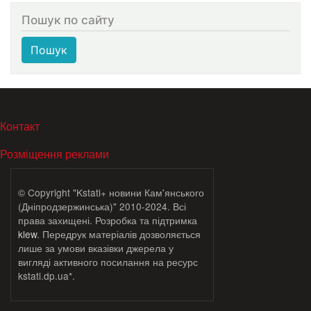
Пошук по сайту
Пошук
МЕНЮ В ПОДВАЛЕ
Контакт
Розміщення реклами
© Copyright "Kstati+ новини Кам'янського
(Дніпродзержинська)" 2010-2024. Всі
права захищені. Розробка та підтримка
klew
. Передрук матеріалів дозволяється
лише за умови вказівки джерела у
вигляді активного посилання на ресурс
kstati.dp.ua*.