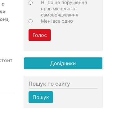
Ні, бо це порушення
 с
прав місцевого
али
самоврядування
она,
Мені все одно
Голос
стоит
Довідники
Пошук по сайту
Пошук