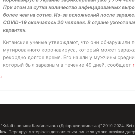
При этом за сутки количество инфицированных выр
более чем на сотню. Из-за осложнений после зараже
COVID-19 скончалось 20 человек. В стране ужесточ
карантин.
Китайские ученые утверждают, что они обнаружили 
мутированного коронавируса, который может зараж
рекордно долгое время. Его нашли у мужчины средних
который был заразным в течение 49 дней, сообщает
r
я
 "Kstati+ новини Кам'янського (Дніпродзержинська)" 2010-2024. Всі 
lew
. Передрук матеріалів дозволяється лише за умови вказівки джер