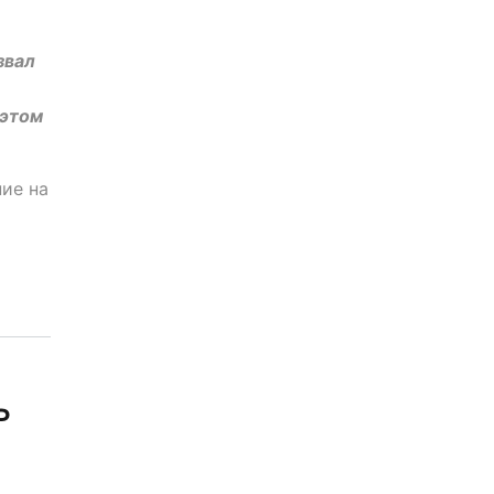
звал
 этом
ие на
ь