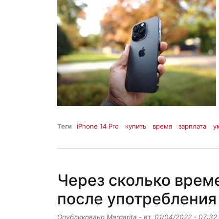
Теги
iPhone 14 Pro
купить
время
зарплата
у
Через сколько врем
после употребления 
Опубликовано
Margarita
-
вт, 01/04/2022 - 07:32