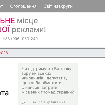
рт
Оголошення
Світ навкруги
ЛЬНЕ
місце
ОЇ
реклами!
е +38 (096) 9531240
 2026
Чи підтримуєте Ви точку
зору київських
чиновників і депутатів,
що треба обмежити
фінансові витрати
ета
місцевих громад України?
Choices
Так, бо в країні війна