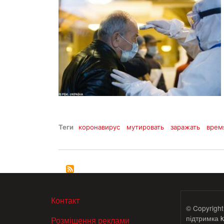
Теги
коронавирус
мутировать
заражать
врем
МЕНЮ В ПОДВАЛЕ
Контакт
© Copyright
підтримка
k
Розміщення реклами