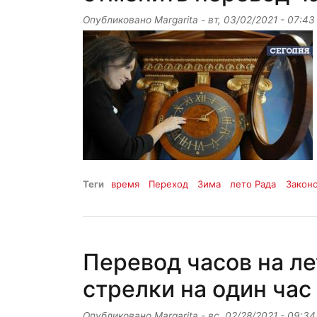
Опубликовано
Margarita
-
вт, 03/02/2021 - 07:43
Теги
время
Переход
Зима
лето Рада
Закон
Перевод часов на ле
стрелки на один час
Опубликовано
Margarita
-
вс, 02/28/2021 - 09:34