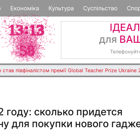
Перейти
е
Економіка
Культура
Суспільство
Спо
к
основному
ІДЕА
содержанию
для
ВАШ
Телефонуйт
 став півфіналістом премії Global Teacher Prize Ukraine
2 году: сколько придется
у для покупки нового гадж