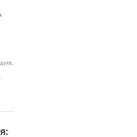
а
духе,
е
я: