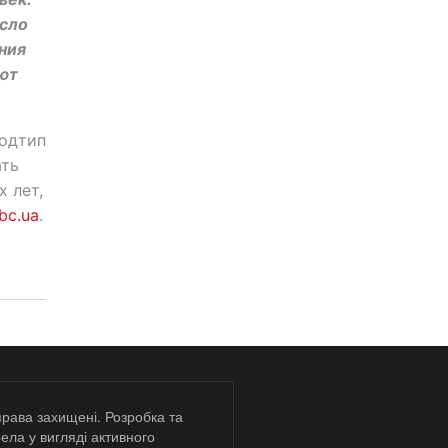
осло
ния
ают
подтип
ать
 лет,
bc.ua
.
права захищені. Розробка та
ела у вигляді активного