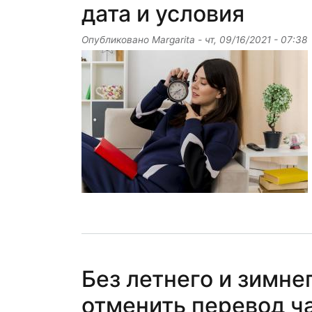
дата и условия
Опубликовано
Margarita
-
чт, 09/16/2021 - 07:38
Без летнего и зимне
отменить перевод ч