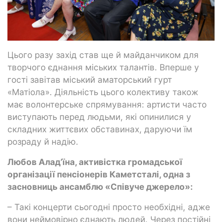
Цього разу захід став ще й майданчиком для
творчого єднання міських талантів. Вперше у
гості завітав міський аматорський гурт
«Матіола». Діяльність цього колективу також
має волонтерське спрямування: артисти часто
виступають перед людьми, які опинилися у
складних життєвих обставинах, даруючи їм
розраду й надію.
Любов Алад’їна, активістка громадської
організації пенсіонерів Каметсталі, одна з
засновниць ансамблю «Співуче джерело»:
– Такі концерти сьогодні просто необхідні, адже
вони неймовірно єднають людей. Через постійні