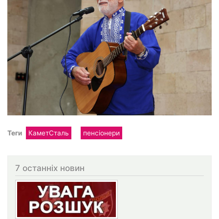
Теги
КаметСталь
пенсіонери
7 останніх новин