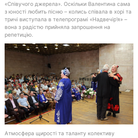
«Співучого джерела». Оскільки Валентина сама
з юності любить пісню – колись співала в хорі та
тричі виступала в телепрограмі «Надвечір’я» –
вона з радістю прийняла запрошення на
репетицію.
Атмосфера щирості та таланту колективу