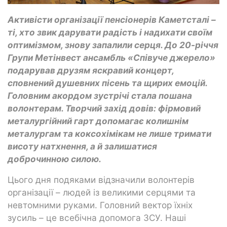
Активісти організації пенсіонерів Каметсталі –
ті, хто звик дарувати радість і надихати своїм
оптимізмом, знову запалили серця. До 20-річчя
Групи Метінвест ансамбль «Співуче джерело»
подарував друзям яскравий концерт,
сповнений душевних пісень та щирих емоцій.
Головним акордом зустрічі стала пошана
волонтерам. Творчий захід довів: фірмовий
металургійний гарт допомагає колишнім
металургам та коксохімікам не лише тримати
висоту натхнення, а й залишатися
доброчинною силою.
Цього дня подяками відзначили волонтерів
організації – людей із великими серцями та
невтомними руками. Головний вектор їхніх
зусиль – це всебічна допомога ЗСУ. Наші