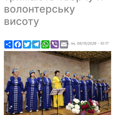
волонтерську
висоту
Ресурс
Facebook
Twitter
Telegram
WhatsApp
Viber
Email
Надіслав:
elena
, дата:
пн, 06/15/2026 - 10:17