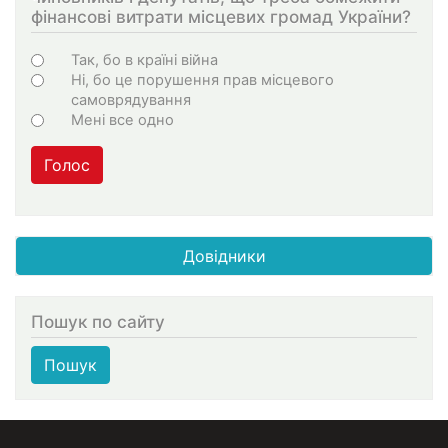
фінансові витрати місцевих громад України?
Варіанти
Так, бо в країні війна
Ні, бо це порушення прав місцевого
самоврядування
Мені все одно
Голос
Довідники
Пошук по сайту
Пошук