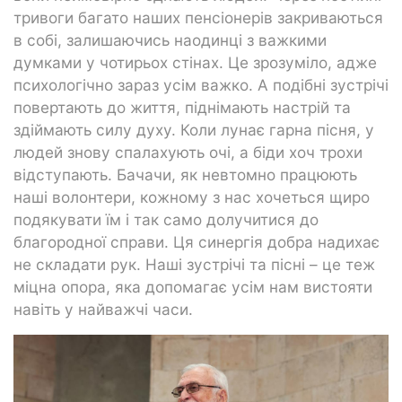
тривоги багато наших пенсіонерів закриваються
в собі, залишаючись наодинці з важкими
думками у чотирьох стінах. Це зрозуміло, адже
психологічно зараз усім важко. А подібні зустрічі
повертають до життя, піднімають настрій та
здіймають силу духу. Коли лунає гарна пісня, у
людей знову спалахують очі, а біди хоч трохи
відступають. Бачачи, як невтомно працюють
наші волонтери, кожному з нас хочеться щиро
подякувати їм і так само долучитися до
благородної справи. Ця синергія добра надихає
не складати рук. Наші зустрічі та пісні – це теж
міцна опора, яка допомагає усім нам вистояти
навіть у найважчі часи.