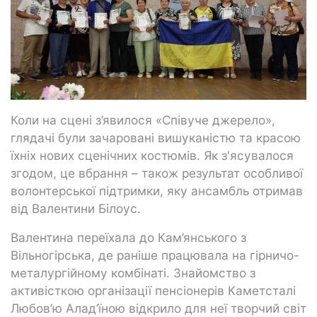
Коли на сцені з’явилося «Співуче джерело»,
глядачі були зачаровані вишуканістю та красою
їхніх нових сценічних костюмів. Як з'ясувалося
згодом, це вбрання – також результат особливої
волонтерської підтримки, яку ансамбль отримав
від Валентини Білоус.
Валентина переїхала до Кам’янського з
Вільногірська, де раніше працювала на гірничо-
металургійному комбінаті. Знайомство з
активісткою організації пенсіонерів Каметсталі
Любов’ю Алад’їною відкрило для неї творчий світ