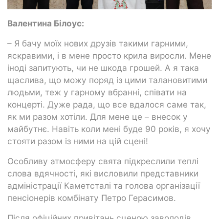
Валентина Білоус:
– Я бачу моїх нових друзів такими гарними,
яскравими, і в мене просто крила виросли. Мене
іноді запитують, чи не шкода грошей. А я така
щаслива, що можу поряд із цими талановитими
людьми, теж у гарному вбранні, співати на
концерті. Дуже рада, що все вдалося саме так,
як ми разом хотіли. Для мене це – внесок у
майбутнє. Навіть коли мені буде 90 років, я хочу
стояти разом із ними на цій сцені!
Особливу атмосферу свята підкреслили теплі
слова вдячності, які висловили представники
адміністрації Каметсталі та голова організації
пенсіонерів комбінату Петро Герасимов.
Після офіційних привітань сценою заволодів