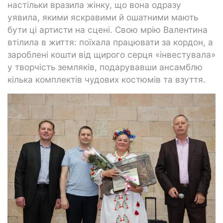
настільки вразила жінку, що вона одразу
уявила, якими яскравими й ошатними мають
бути ці артисти на сцені. Свою мрію Валентина
втілила в життя: поїхала працювати за кордон, а
зароблені кошти від щирого серця «інвестувала»
у творчість земляків, подарувавши ансамблю
кілька комплектів чудових костюмів та взуття.