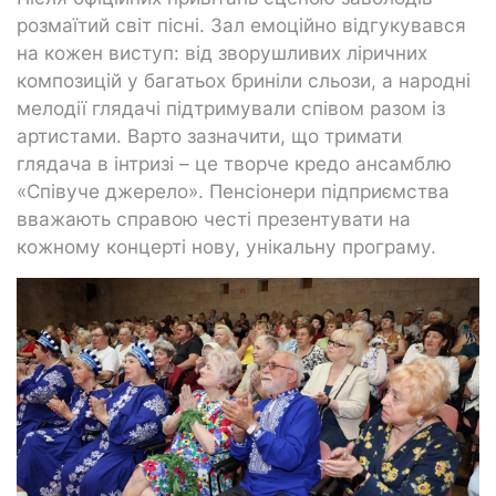
розмаїтий світ пісні. Зал емоційно відгукувався
на кожен виступ: від зворушливих ліричних
композицій у багатьох бриніли сльози, а народні
мелодії глядачі підтримували співом разом із
артистами. Варто зазначити, що тримати
глядача в інтризі – це творче кредо ансамблю
«Співуче джерело». Пенсіонери підприємства
вважають справою честі презентувати на
кожному концерті нову, унікальну програму.