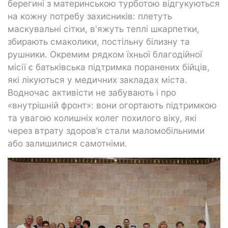
берегині з материнською турботою відгукуються
на кожну потребу захисників: плетуть
маскувальні сітки, в'яжуть теплі шкарпетки,
збирають смаколики, постільну білизну та
рушники. Окремим рядком їхньої благодійної
місії є батьківська підтримка поранених бійців,
які лікуються у медичних закладах міста.
Водночас активісти не забувають і про
«внутрішній фронт»: вони огортають підтримкою
та увагою колишніх колег похилого віку, які
через втрату здоров’я стали маломобільними
або залишилися самотніми.