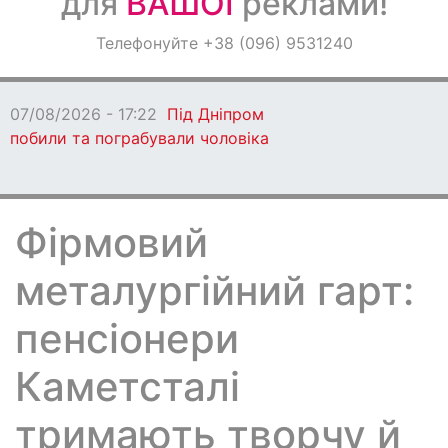
для
ВАШОЇ
реклами!
Оголошення
Телефонуйте +38 (096) 9531240
Світ навкруги
/2026 - 17:22
Під Дніпром
и та пограбували чоловіка
Фірмовий
металургійний гарт:
пенсіонери
Каметсталі
тримають творчу й