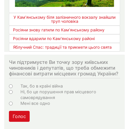
У Кам’янському біля залізничного вокзалу знайшли
труп чоловіка
Росіяни знову гатили по Кам’янському району
Росіяни вдарили по Кам'янському районі
Яблучний Спас: традиції та прикмети цього свята
Чи підтримуєте Ви точку зору київських
чиновників і депутатів, що треба обмежити
фінансові витрати місцевих громад України?
Варіанти
Так, бо в країні війна
Ні, бо це порушення прав місцевого
самоврядування
Мені все одно
Голос