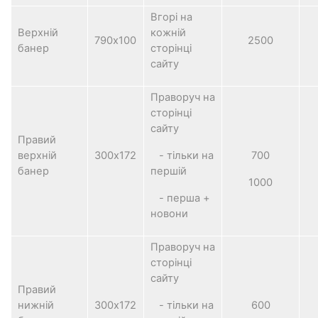
Вгорі на
Верхній
кожній
790х100
2500
банер
сторінці
сайту
Праворуч на
сторінці
сайту
Правий
верхній
300х172
- тільки на
700
банер
першій
1000
- перша +
новони
Праворуч на
сторінці
сайту
Правий
нижній
300х172
- тільки на
600