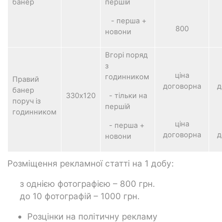
банер
першій
- перша +
800
новони
Вгорі поряд
з
ціна
годинником
Правий
договорна
д
банер
330х120
- тільки на
поруч із
першій
годинником
ціна
- перша +
договорна
д
новони
Розміщення рекламної статті на 1 добу:
з однією фотографією – 800 грн.
до 10 фотографій – 1000 грн.
Розцінки на політичну рекламу