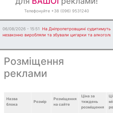
для
ВАШОЇ
реклами!
Оголошення
Телефонуйте +38 (096) 9531240
Світ навкруги
06/08/2026 - 15:51
На Дніпропетровщині судитимуть 13
незаконно виробляли та збували цигарки та алкоголь
Розміщення
реклами
Ціна за
Ці
Назва
Розміщення
Розмір
тиждень
мі
блока
на сайте
розміщення
р