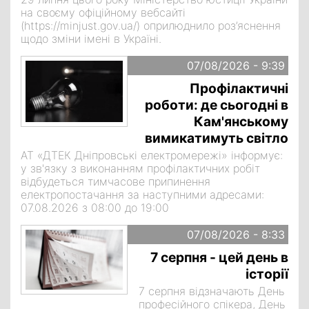
на своєму офіційному вебсайті
(https://minjust.gov.ua/) оприлюднило роз’яснення
щодо зміни імені в Україні.
07/08/2026 - 9:39
Профілактичні
роботи: де сьогодні в
Кам'янському
вимикатимуть світло
АТ «ДТЕК Дніпровські електромережі» інформує:
у зв'язку з виконанням профілактичних робіт
відбудеться тимчасове припинення
електропостачання за наступними адресами:
07.08.2026 з 08:00 до 19:00
07/08/2026 - 8:33
7 серпня - цей день в
історії
7 серпня відзначають День
професійного спікера, День