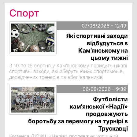
Спорт
07/08/2026 - 12:19
Які спортивні заходи
відбудуться в
Кам’янському на
цьому тижні
З 10 по 16 серпня у Кам’янському пройдуть цікаві
спортивні заходи, які зберуть юних спортсменів,
досвідчених тренерів та вболівальників
06/08/2026 - 9:39
Футболісти
кам'янської «Надії»
продовжують
боротьбу за перемогу на турнірі в
Трускавці
Команда ДЮФШ «Надія» продовжує успішний