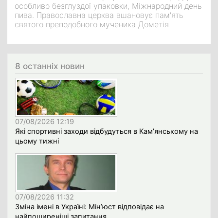
особливо безглуздої упаковки, Міжнародний день
пива. Православна церква вшановує пам'ять
святого преподобного мученика Дометія.
8 останніх новин
07/08/2026 12:19
Які спортивні заходи відбудуться в Кам’янському на
цьому тижні
07/08/2026 11:32
Зміна імені в Україні: Мін’юст відповідає на
найпоширеніші запитання