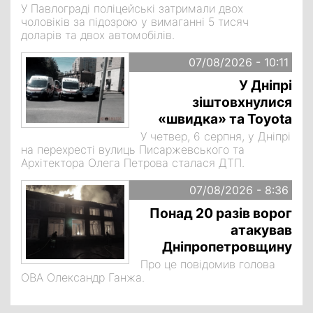
У Павлограді поліцейські затримали двох
чоловіків за підозрою у вимаганні 5 тисяч
доларів та двох автомобілів.
07/08/2026 - 10:11
У Дніпрі
зіштовхнулися
«швидка» та Toyota
У четвер, 6 серпня, у Дніпрі
на перехресті вулиць Писаржевського та
Архітектора Олега Петрова сталася ДТП.
07/08/2026 - 8:36
Понад 20 разів ворог
атакував
Дніпропетровщину
Про це повідомив голова
ОВА Олександр Ганжа.