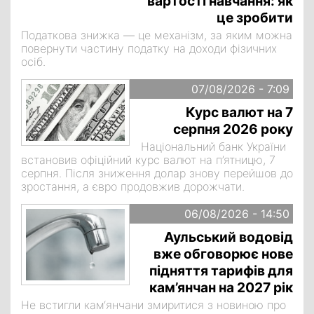
вартості навчання: як
це зробити
Податкова знижка — це механізм, за яким можна
повернути частину податку на доходи фізичних
осіб.
07/08/2026 - 7:09
Курс валют на 7
серпня 2026 року
Національний банк України
встановив офіційний курс валют на п’ятницю, 7
серпня. Після зниження долар знову перейшов до
зростання, а євро продовжив дорожчати.
06/08/2026 - 14:50
Аульський водовід
вже обговорює нове
підняття тарифів для
кам’янчан на 2027 рік
Не встигли кам‘янчани змиритися з новиною про