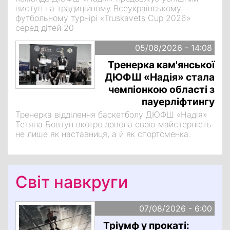
виступ на традиційному Всеукраїнському
футбольному турнірі «Truskavets Cup 2026»
серед дітей 20
05/08/2026 - 14:08
Тренерка кам'янської
ДЮФШ «Надія» стала
чемпіонкою області з
пауерліфтингу
Тренерка відділення баскетболу ДЮФШ «Надія»
Тетяна Бовтун вкотре довела свою майстерність
не лише як наставниця, а й як спортсменка.
Світ навкруги
07/08/2026 - 6:00
Тріумф у прокаті: