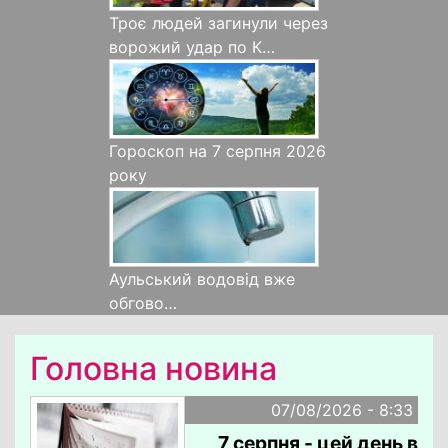
Троє людей загинули через
ворожий удар по К…
Гороскоп на 7 серпня 2026
року
Аульський водовід вже
обгово…
Головна новина
07/08/2026 - 8:33
7 серпня - цей день в