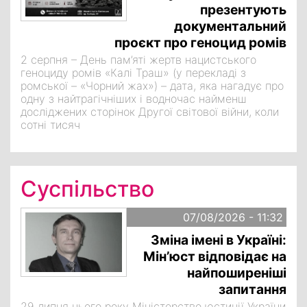
презентують
документальний
проєкт про геноцид ромів
2 серпня – День пам’яті жертв нацистського
геноциду ромів «Калі Траш» (у перекладі з
ромської – «Чорний жах») – дата, яка нагадує про
одну з найтрагічніших і водночас найменш
досліджених сторінок Другої світової війни, коли
сотні тисяч
Суспільство
07/08/2026 - 11:32
Зміна імені в Україні:
Мін’юст відповідає на
найпоширеніші
запитання
29 липня цього року Міністерство юстиції України