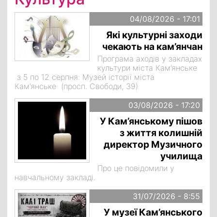
04/08/2026 - 17:01
Які культурні заходи
чекають на кам’янчан
Програма аходів у закладах
культури міста Кам’янське
з 5 по 12 серпня: Музей історії міста
Кам’янське (просп. Свободи, 39)
03/08/2026 - 17:20
У Кам’янському пішов
з життя колишній
директор Музичного
училища
Про це повідомили у
навчальному закладі.
31/07/2026 - 8:55
У музеї Кам’янського