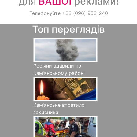
для
ВАШОЇ
реклами!
Оголошення
Телефонуйте +38 (096) 9531240
Топ переглядів
Світ навкруги
Росіяни вдарили по
Кам'янському районі
Кам'янське втратило
захисника