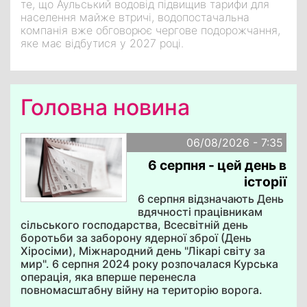
те, що Аульський водовід підвищив тарифи для
населення майже втричі, водопостачальна
компанія вже обговорює чергове подорожчання,
яке має відбутися у 2027 році.
Головна новина
06/08/2026 - 7:35
6 серпня - цей день в
історії
6 серпня відзначають День
вдячності працівникам
сільського господарства, Всесвітній день
боротьби за заборону ядерної зброї (День
Хіросіми), Міжнародний день "Лікарі світу за
мир". 6 серпня 2024 року розпочалася Курська
операція, яка вперше перенесла
повномасштабну війну на територію ворога.