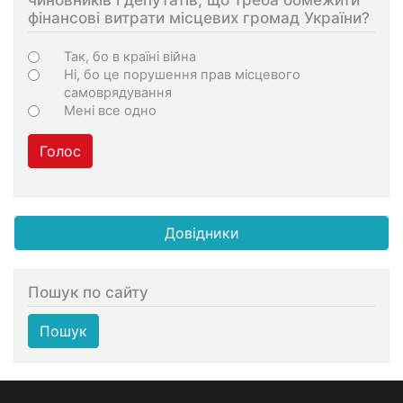
фінансові витрати місцевих громад України?
Варіанти
Так, бо в країні війна
Ні, бо це порушення прав місцевого
самоврядування
Мені все одно
Голос
Довідники
Пошук по сайту
Пошук