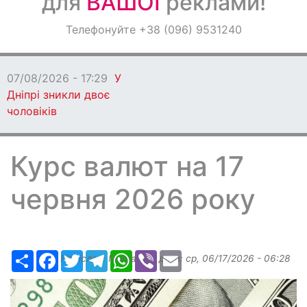
для
ВАШОЇ
реклами!
Оголошення
Телефонуйте +38 (096) 9531240
Світ навкруги
07/08/2026 - 17:29
У
Дніпрі зникли двоє
чоловіків
Курс валют на 17
червня 2026 року
Ресурс
Facebook
Twitter
Telegram
WhatsApp
Viber
Email
Надіслав:
Margarita
, дата:
ср, 06/17/2026 - 06:28