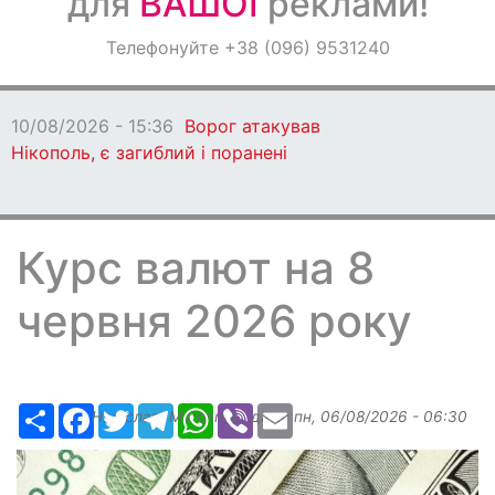
для
ВАШОЇ
реклами!
Оголошення
Телефонуйте +38 (096) 9531240
Світ навкруги
10/08/2026 - 15:36
Ворог атакував
Нікополь, є загиблий і поранені
Курс валют на 8
червня 2026 року
Ресурс
Facebook
Twitter
Telegram
WhatsApp
Viber
Email
Надіслав:
Margarita
, дата:
пн, 06/08/2026 - 06:30