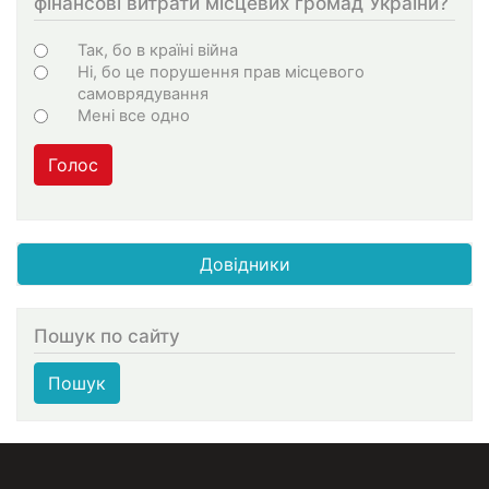
фінансові витрати місцевих громад України?
Варіанти
Так, бо в країні війна
Ні, бо це порушення прав місцевого
самоврядування
Мені все одно
Голос
Довідники
Пошук по сайту
Пошук