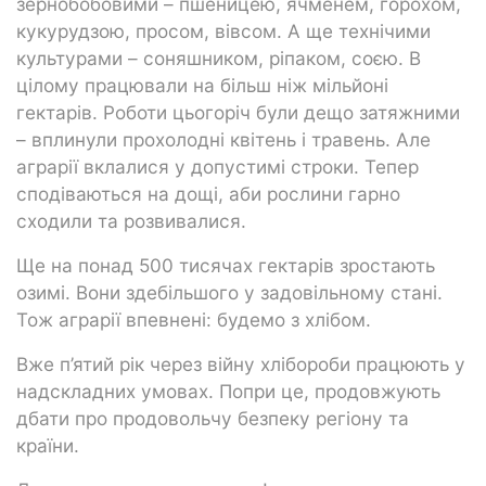
зернобобовими – пшеницею, ячменем, горохом,
кукурудзою, просом, вівсом. А ще технічими
культурами – соняшником, ріпаком, соєю. В
цілому працювали на більш ніж мільйоні
гектарів. Роботи цьогоріч були дещо затяжними
– вплинули прохолодні квітень і травень. Але
аграрії вклалися у допустимі строки. Тепер
сподіваються на дощі, аби рослини гарно
сходили та розвивалися.
Ще на понад 500 тисячах гектарів зростають
озимі. Вони здебільшого у задовільному стані.
Тож аграрії впевнені: будемо з хлібом.
Вже п’ятий рік через війну хлібороби працюють у
надскладних умовах. Попри це, продовжують
дбати про продовольчу безпеку регіону та
країни.