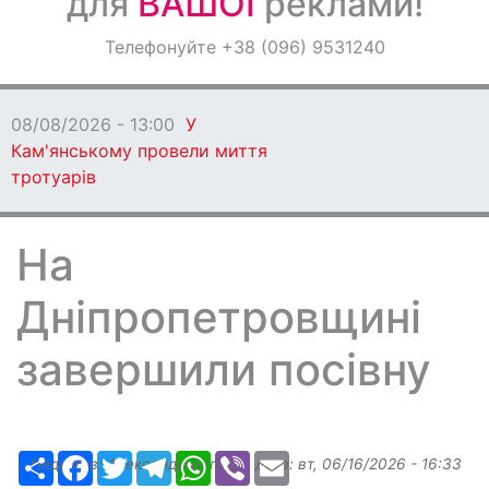
для
ВАШОЇ
реклами!
Оголошення
Телефонуйте +38 (096) 9531240
Світ навкруги
08/08/2026 - 13:00
У
Кам'янському провели миття
тротуарів
На
Дніпропетровщині
завершили посівну
Ресурс
Facebook
Twitter
Telegram
WhatsApp
Viber
Email
Надіслав:
Александр Бугаев
, дата:
вт, 06/16/2026 - 16:33