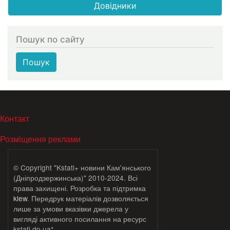
Довідники
Пошук по сайту
Пошук
МЕНЮ В ПОДВАЛЕ
Контакт
Розміщення реклами
© Copyright "Kstati+ новини Кам'янського
(Дніпродзержинська)" 2010-2024. Всі
права захищені. Розробка та підтримка
klew
. Передрук матеріалів дозволяється
лише за умови вказівки джерела у
вигляді активного посилання на ресурс
kstati.dp.ua*.