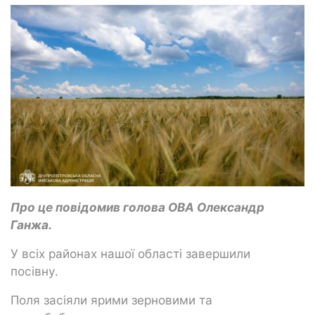
Про це повідомив голова ОВА Олександр
Ганжа.
У всіх районах нашої області завершили
посівну.
Поля засіяли ярими зерновими та