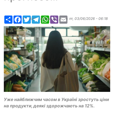
Ресурс
Facebook
Twitter
Telegram
WhatsApp
Viber
Email
Надіслав:
Margarita
, дата:
пт, 03/06/2026 - 06:18
Уже найближчим часом в Україні зростуть ціни
на продукти, деякі здорожчають на 12%.