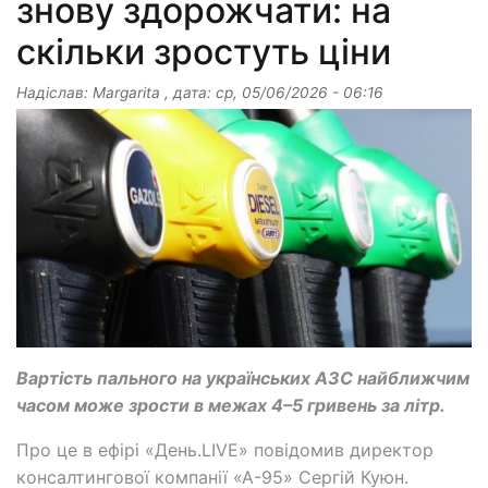
знову здорожчати: на
скільки зростуть ціни
Надіслав:
Margarita
, дата:
ср, 05/06/2026 - 06:16
Вартість пального на українських АЗС найближчим
часом може зрости в межах 4–5 гривень за літр.
Про це в ефірі «День.LIVE» повідомив директор
консалтингової компанії «А-95» Сергій Куюн.