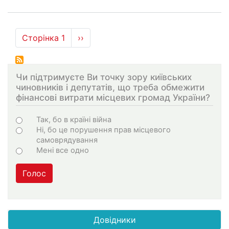
Розбивка
Сторінка 1
Наступна
››
на
сторінка
сторінки
Чи підтримуєте Ви точку зору київських
чиновників і депутатів, що треба обмежити
фінансові витрати місцевих громад України?
Варіанти
Так, бо в країні війна
Ні, бо це порушення прав місцевого
самоврядування
Мені все одно
Голос
Довідники