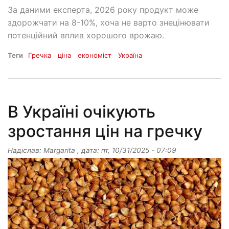
За даними експерта, 2026 року продукт може
здорожчати на 8-10%, хоча не варто знецінювати
потенційний вплив хорошого врожаю.
Теги
Гречка
ціна
економіст
Україна
В Україні очікують
зростання цін на гречку
Надіслав:
Margarita
, дата:
пт, 10/31/2025 - 07:09