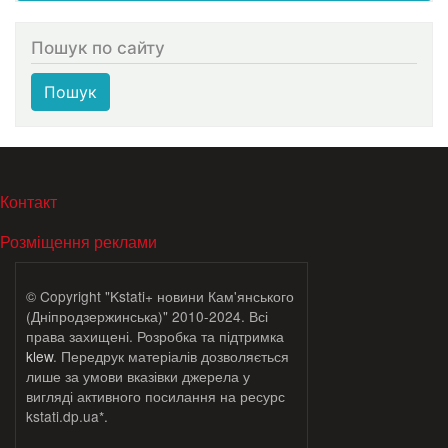
Пошук по сайту
Пошук
МЕНЮ В ПОДВАЛЕ
Контакт
Розміщення реклами
© Copyright "Kstati+ новини Кам'янського
(Дніпродзержинська)" 2010-2024. Всі
права захищені. Розробка та підтримка
klew
. Передрук матеріалів дозволяється
лише за умови вказівки джерела у
вигляді активного посилання на ресурс
kstati.dp.ua*.