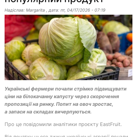
Надіслав:
Margarita
, дата:
пт, 04/17/2026 - 07:19
Українські фермери почали стрімко підвищувати
ціни на білокачанну капусту через скорочення
пропозиції на ринку. Попит на овоч зростає,
а запаси на складах вичерпуються.
Про це повідомили аналітики проєкту EastFruit.
Від початку цього тижня українські аграрії почали