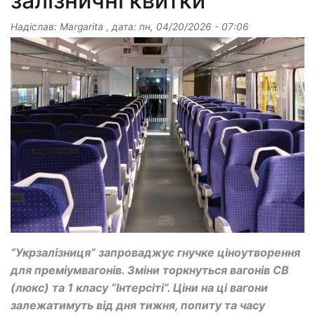
залізничні квитки
Надіслав:
Margarita
, дата:
пн, 04/20/2026 - 07:06
“Укрзалізниця” запроваджує гнучке ціноутворення
для преміумвагонів. Зміни торкнуться вагонів СВ
(люкс) та 1 класу “Інтерсіті”. Ціни на ці вагони
залежатимуть від дня тижня, попиту та часу