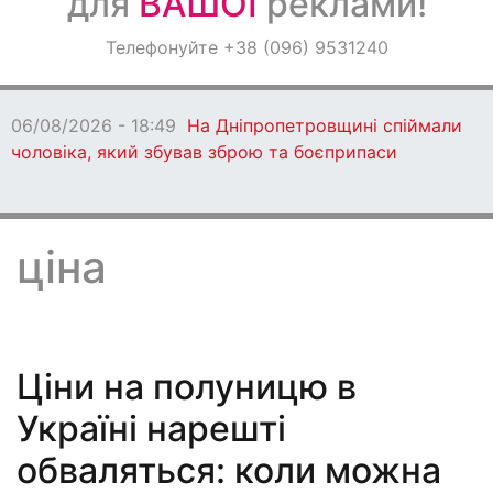
для
ВАШОЇ
реклами!
Оголошення
Телефонуйте +38 (096) 9531240
Світ навкруги
06/08/2026 - 18:47
Ворог протягом дня
бив по Дніпропетровщині: є загиблі
ціна
Ціни на полуницю в
Україні нарешті
обваляться: коли можна