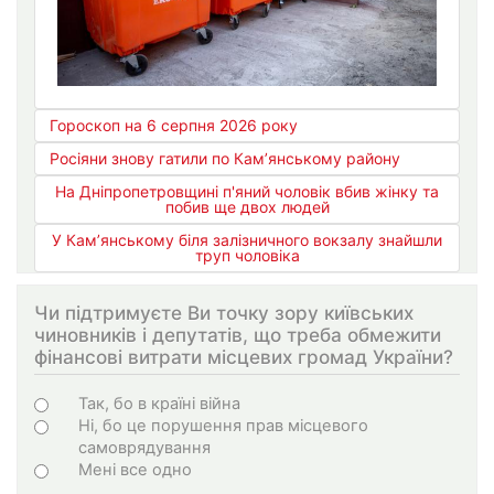
Гороскоп на 6 серпня 2026 року
Росіяни знову гатили по Кам’янському району
На Дніпропетровщині п'яний чоловік вбив жінку та
побив ще двох людей
У Кам’янському біля залізничного вокзалу знайшли
труп чоловіка
Чи підтримуєте Ви точку зору київських
чиновників і депутатів, що треба обмежити
фінансові витрати місцевих громад України?
Варіанти
Так, бо в країні війна
Ні, бо це порушення прав місцевого
самоврядування
Мені все одно