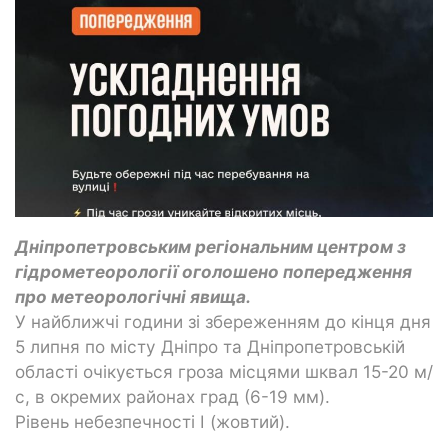
Дніпропетровським регіональним центром з
гідрометеорології оголошено попередження
про метеорологічні явища.
У найближчі години зі збереженням до кінця дня
5 липня по місту Дніпро та Дніпропетровській
області очікується гроза місцями шквал 15-20 м/
с, в окремих районах град (6-19 мм).
Рівень небезпечності І (жовтий).