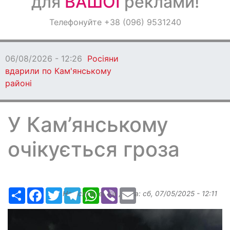
для
ВАШОЇ
реклами!
Оголошення
Телефонуйте +38 (096) 9531240
Світ навкруги
06/08/2026 - 12:26
Росіяни
вдарили по Кам'янському
районі
У Кам’янському
очікується гроза
Ресурс
Facebook
Twitter
Telegram
WhatsApp
Viber
Email
Надіслав:
elena
, дата:
сб, 07/05/2025 - 12:11