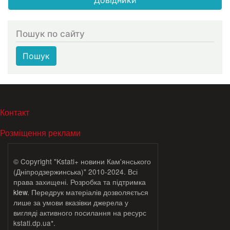
Пошук по сайту
Пошук
МЕНЮ В ПОДВАЛЕ
Контакт
Розміщення реклами
© Copyright "Kstati+ новини Кам'янського
(Дніпродзержинська)" 2010-2024. Всі
права захищені. Розробка та підтримка
klew
. Передрук матеріалів дозволяється
лише за умови вказівки джерела у
вигляді активного посилання на ресурс
kstati.dp.ua*.