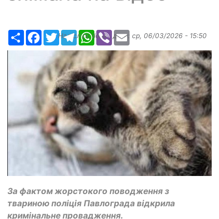
Ресурс
Facebook
Twitter
Telegram
WhatsApp
Viber
Email
Надіслав:
ilona
, дата:
ср, 06/03/2026 - 15:50
За фактом жорстокого поводження з
твариною поліція Павлограда відкрила
кримінальне провадження.