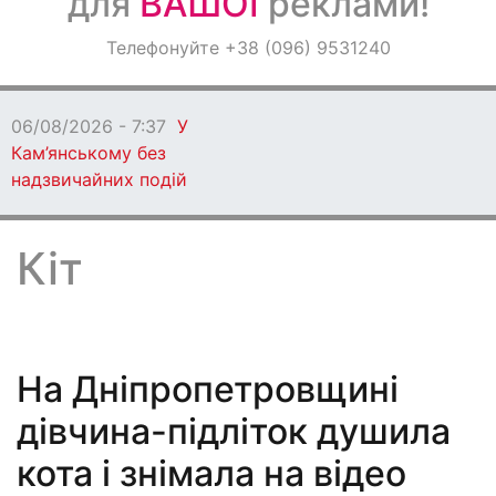
для
ВАШОЇ
реклами!
Оголошення
Телефонуйте +38 (096) 9531240
Світ навкруги
06/08/2026 - 7:37
У
Кам’янському без
надзвичайних подій
Кіт
На Дніпропетровщині
дівчина-підліток душила
кота і знімала на відео