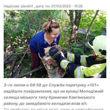
Надіслав:
slavkin1
, дата:
пн, 07/03/2023 - 15:28
3-го липня о 08:58 до Служби порятунку «101»
надійшло повідомлення, що на вулиці Молодіжній
селища міського типу Кринички Кам’янського
району, до занедбаного колодязя впав кіт.
По прибуттю до місця події, один зі співробітників