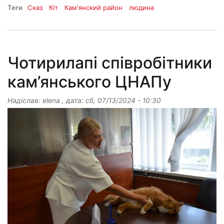
Теги
Сказ
Кіт
Кам'янский район
людина
Чотирилапі співробітники
кам’янського ЦНАПу
Надіслав:
elena
, дата:
сб, 07/13/2024 - 10:30