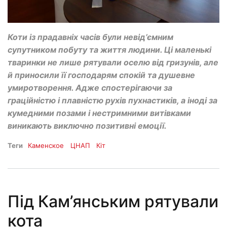
Коти із прадавніх часів були невід’ємним
супутником побуту та життя людини. Ці маленькі
тваринки не лише рятували оселю від гризунів, але
й приносили її господарям спокій та душевне
умиротворення. Адже спостерігаючи за
граційністю і плавністю рухів пухнастиків, а іноді за
кумедними позами і нестримними витівками
виникають виключно позитивні емоції.
Теги
Каменское
ЦНАП
Кіт
Під Кам’янським рятували
кота