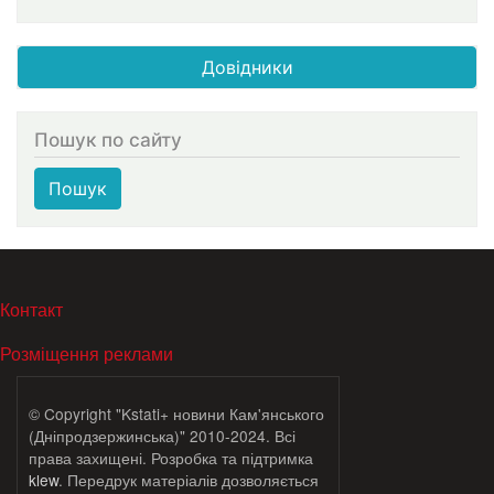
Довідники
Пошук по сайту
Пошук
МЕНЮ В ПОДВАЛЕ
Контакт
Розміщення реклами
© Copyright "Kstati+ новини Кам'янського
(Дніпродзержинська)" 2010-2024. Всі
права захищені. Розробка та підтримка
klew
. Передрук матеріалів дозволяється