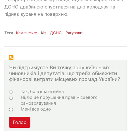
ДСНС драбиною спустився на дно колодязя та
підняв вусаня на поверхню.
Теги
Кам'янське
Кіт
ДСНС
Рятували
Чи підтримуєте Ви точку зору київських
чиновників і депутатів, що треба обмежити
фінансові витрати місцевих громад України?
Варіанти
Так, бо в країні війна
Ні, бо це порушення прав місцевого
самоврядування
Мені все одно
Голос